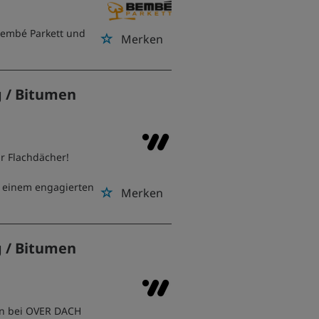
 Bembé Parkett und
Merken
g / Bitumen
r Flachdächer!
 einem engagierten
Merken
g / Bitumen
en bei OVER DACH