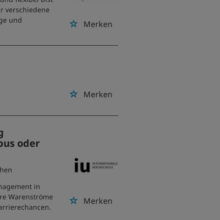
ir verschiedene
ige und
Merken
Merken
g
pus oder
chen
anagement in
iere Warenströme
Merken
arrierechancen.