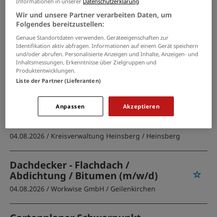
Informationen in unserer
Datenschutzerklärung
Roermond
Wir und unsere Partner verarbeiten Daten, um
Folgendes bereitzustellen:
PASSENDE JOBS PER E-MAIL
Genaue Standortdaten verwenden. Geräteeigenschaften zur
Identifikation aktiv abfragen. Informationen auf einem Gerät speichern
und/oder abrufen. Personalisierte Anzeigen und Inhalte, Anzeigen- und
GRENZEN SIE IHRE SUCHE EIN
Inhaltsmessungen, Erkenntnisse über Zielgruppen und
Produktentwicklungen.
Liste der Partner (Lieferanten)
Ausbildung
Anpassen
Akzeptieren
Brandmeisteranwärter
(m/w/d)
04.08.2026 /
Kreisverwaltung Heinsberg
/ Heinsberg
Dachdecker - Flachdach /
Abdichtung / Bitumen (m/w/d)
04.08.2026 /
Workwise GmbH
/ Geilenkirchen