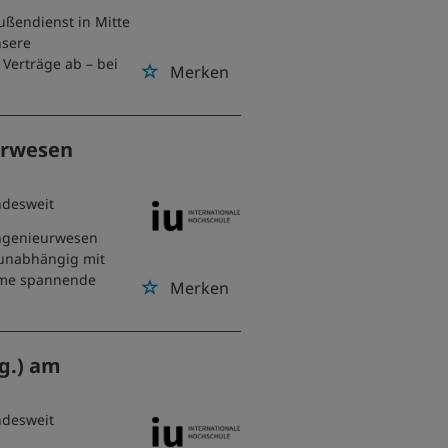
Außendienst in Mitte
nsere
 Verträge ab – bei
Merken
urwesen
ndesweit
ingenieurwesen
tsunabhängig mit
hme spannende
Merken
g.) am
ndesweit