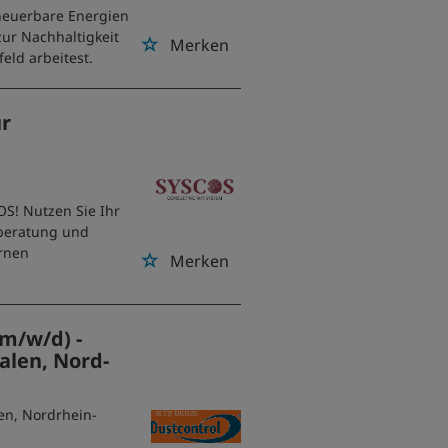
neuerbare Energien
ur Nachhaltigkeit
Merken
eld arbeitest.
ür
OS! Nutzen Sie Ihr
sberatung und
ernen
Merken
(m/w/d) -
alen, Nord-
en, Nordrhein-