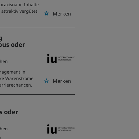
praxisnahe Inhalte
attraktiv vergütet
Merken
g
pus oder
chen
anagement in
iere Warenströme
Merken
arrierechancen.
s oder
chen