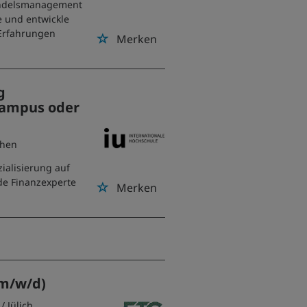
andelsmanagement
e und entwickle
 Erfahrungen
Merken
g
 Campus oder
chen
ialisierung auf
rde Finanzexperte
Merken
(m/w/d)
/ Jülich