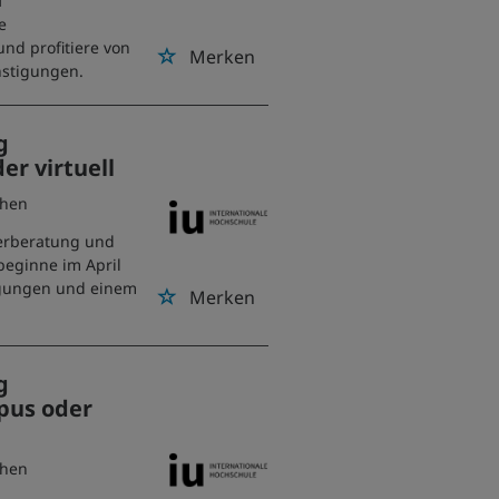
f
e
und profitiere von
Merken
nstigungen.
g
r virtuell
chen
uerberatung und
beginne im April
tigungen und einem
Merken
g
pus oder
chen