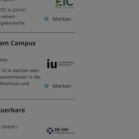
TC in Jülich!
n einem
Merken
rgiebranche.
.) am Campus
chen
r IU in Aachen oder
raxissemester in der
 Abschluss und
Merken
euerbare
nt GmbH
/