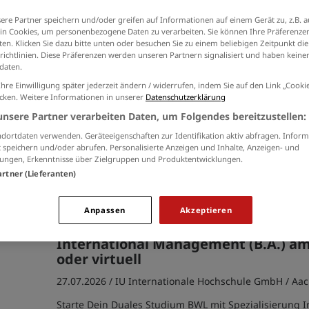
der
Datenschutzinformationen
ein.
ere Partner speichern und/oder greifen auf Informationen auf einem Gerät zu, z.B. a
n Cookies, um personenbezogene Daten zu verarbeiten. Sie können Ihre Präferenzen
en. Klicken Sie dazu bitte unten oder besuchen Sie zu einem beliebigen Zeitpunkt die
richtlinien. Diese Präferenzen werden unseren Partnern signalisiert und haben keinen
daten.
Duales Studium BWL (B.A.) am Camp
Ihre Einwilligung später jederzeit ändern / widerrufen, indem Sie auf den Link „Cook
virtuell
icken. Weitere Informationen in unserer
Datenschutzerklärung
unsere Partner verarbeiten Daten, um Folgendes bereitzustellen:
30.07.2026 /
IU Internationale Hochschule GmbH
/ Aa
dortdaten verwenden. Geräteeigenschaften zur Identifikation aktiv abfragen. Inform
Starte Dein Duales Studium BWL am Campus oder virtu
 speichern und/oder abrufen. Personalisierte Anzeigen und Inhalte, Anzeigen- und
Profitiere von persönlichen Mentoren und praxisnahen
ungen, Erkenntnisse über Zielgruppen und Produktentwicklungen.
während Du in verschiedenen Fachrichtungen wie Ac
artner (Lieferanten)
Logistikmanagement spezialisierst.
Anpassen
Akzeptieren
Duales Studium BWL - Spezialisierun
International Management (B.A.) 
oder virtuell
27.07.2026 /
IU Internationale Hochschule GmbH
/ Aa
Starte Dein Duales Studium BWL mit Spezialisierung I