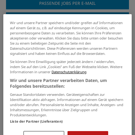
PASSENDE JOBS PER E-MAIL
GRENZEN SIE IHRE SUCHE EIN
Wir und unsere Partner speichern und/oder greifen auf Informationen
auf einem Gerät zu, z.B. auf eindeutige Kennungen in Cookies, um
personenbezogene Daten zu verarbeiten. Sie können Ihre Präferenzen
akzeptieren oder verwalten. Klicken Sie dazu bitte unten oder besuchen
Sie zu einem beliebigen Zeitpunkt die Seite mit den
Elektriker (m/w/d)
Datenschutzrichtlinien. Diese Präferenzen werden unseren Partnern
signalisiert und haben keinen Einfluss auf die Browserdaten.
28.07.2026 /
Capito&Assenmacher Defense
/
Heinsberg
Sie können Ihre Einwilligung später jederzeit ändern / widerrufen,
indem Sie auf den Link „Cookies” am Fuß der Webseite klicken. Weitere
Informationen in unserer
Datenschutzerklärung
Industriemechaniker /
Wir und unsere Partner verarbeiten Daten, um
Industrieelektriker (m/w/d)
Folgendes bereitzustellen:
09.08.2026 /
Kugelstrahlzentrum Aachen GmbH
/
Genaue Standortdaten verwenden. Geräteeigenschaften zur
Identifikation aktiv abfragen. Informationen auf einem Gerät speichern
Aachen
und/oder abrufen. Personalisierte Anzeigen und Inhalte, Anzeigen- und
Inhaltsmessungen, Erkenntnisse über Zielgruppen und
Produktentwicklungen.
Elektriker (m/w/d)
Liste der Partner (Lieferanten)
22.07.2026 /
West Pharmaceutical Services
Deutschland GmbH & Co. KG
/ Stolberg (Rhld.)