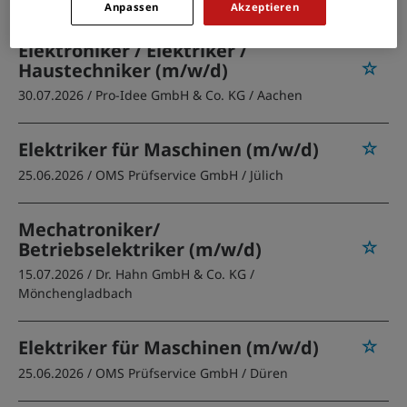
Anpassen
Akzeptieren
Elektroniker / Elektriker /
Haustechniker (m/w/d)
30.07.2026 /
Pro-Idee GmbH & Co. KG
/ Aachen
Elektriker für Maschinen (m/w/d)
25.06.2026 /
OMS Prüfservice GmbH
/ Jülich
Mechatroniker/
Betriebselektriker (m/w/d)
15.07.2026 /
Dr. Hahn GmbH & Co. KG
/
Mönchengladbach
Elektriker für Maschinen (m/w/d)
25.06.2026 /
OMS Prüfservice GmbH
/ Düren