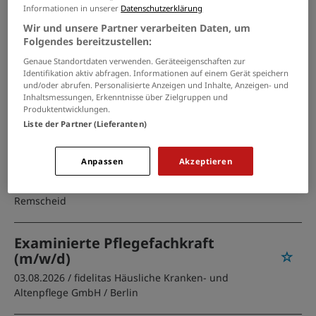
Informationen in unserer
Datenschutzerklärung
Examinierte Pflegefachkraft
Wir und unsere Partner verarbeiten Daten, um
(m/w/d) - Hier können Sie
Folgendes bereitzustellen:
durchstarten!
Genaue Standortdaten verwenden. Geräteeigenschaften zur
Identifikation aktiv abfragen. Informationen auf einem Gerät speichern
04.08.2026 /
Insanto Seniorenresidenz Dinslaken
/
und/oder abrufen. Personalisierte Anzeigen und Inhalte, Anzeigen- und
Dinslaken
Inhaltsmessungen, Erkenntnisse über Zielgruppen und
Produktentwicklungen.
Liste der Partner (Lieferanten)
Examinierte Pflegefachkraft
(m/w/d) - Hier können Sie
Anpassen
Akzeptieren
durchstarten!
04.08.2026 /
Insanto Seniorenresidenz Remscheid
/
Remscheid
Examinierte Pflegefachkraft
(m/w/d)
03.08.2026 /
fidelitas Häusliche Kranken- und
Altenpflege GmbH
/ Berlin