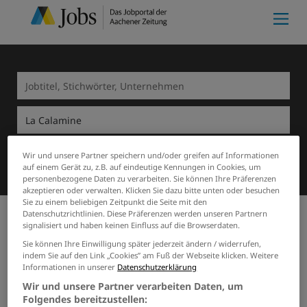
Suchen
Wir und unsere Partner speichern und/oder greifen auf Informationen
auf einem Gerät zu, z.B. auf eindeutige Kennungen in Cookies, um
personenbezogene Daten zu verarbeiten. Sie können Ihre Präferenzen
akzeptieren oder verwalten. Klicken Sie dazu bitte unten oder besuchen
Sie zu einem beliebigen Zeitpunkt die Seite mit den
Datenschutzrichtlinien. Diese Präferenzen werden unseren Partnern
signalisiert und haben keinen Einfluss auf die Browserdaten.
Start
La Calamine
Gastronomie / Tourismus
Sie können Ihre Einwilligung später jederzeit ändern / widerrufen,
indem Sie auf den Link „Cookies” am Fuß der Webseite klicken. Weitere
Informationen in unserer
Datenschutzerklärung
Meine Merkliste
(0)
Wir und unsere Partner verarbeiten Daten, um
1 Gastronomie / Tourismus Job
Folgendes bereitzustellen: