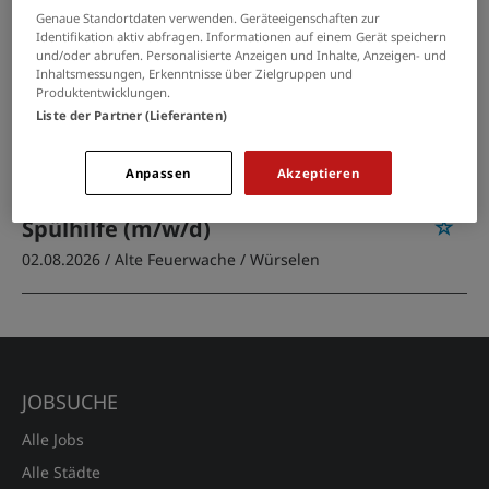
in La Calamine
Genaue Standortdaten verwenden. Geräteeigenschaften zur
Identifikation aktiv abfragen. Informationen auf einem Gerät speichern
und/oder abrufen. Personalisierte Anzeigen und Inhalte, Anzeigen- und
PASSENDE JOBS PER E-MAIL
Inhaltsmessungen, Erkenntnisse über Zielgruppen und
Produktentwicklungen.
Liste der Partner (Lieferanten)
GRENZEN SIE IHRE SUCHE EIN
Anpassen
Akzeptieren
Spülhilfe (m/w/d)
02.08.2026 /
Alte Feuerwache
/ Würselen
JOBSUCHE
Alle Jobs
Alle Städte