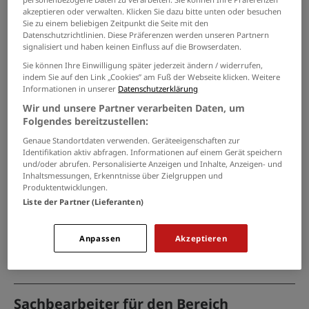
PASSENDE JOBS PER E-MAIL
akzeptieren oder verwalten. Klicken Sie dazu bitte unten oder besuchen
Sie zu einem beliebigen Zeitpunkt die Seite mit den
Datenschutzrichtlinien. Diese Präferenzen werden unseren Partnern
GRENZEN SIE IHRE SUCHE EIN
signalisiert und haben keinen Einfluss auf die Browserdaten.
Sie können Ihre Einwilligung später jederzeit ändern / widerrufen,
indem Sie auf den Link „Cookies” am Fuß der Webseite klicken. Weitere
Informationen in unserer
Datenschutzerklärung
Mitarbeiter (m/w/d) Imbiss
Wir und unsere Partner verarbeiten Daten, um
Folgendes bereitzustellen:
04.08.2026 /
Bubenheimer Spieleland
/ Nörvenich
Genaue Standortdaten verwenden. Geräteeigenschaften zur
Identifikation aktiv abfragen. Informationen auf einem Gerät speichern
Spülhilfe (m/w/d)
und/oder abrufen. Personalisierte Anzeigen und Inhalte, Anzeigen- und
Inhaltsmessungen, Erkenntnisse über Zielgruppen und
02.08.2026 /
Alte Feuerwache
/ Würselen
Produktentwicklungen.
Liste der Partner (Lieferanten)
Stellvertretende Küchenleitung
Anpassen
Akzeptieren
(m/w/d)
30.07.2026 /
European Homecare GmbH
/ Wegberg
Sachbearbeiter für den Bereich