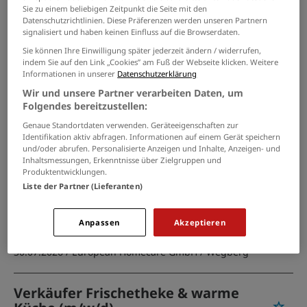
Jobs in Wegberg
Sie zu einem beliebigen Zeitpunkt die Seite mit den
Datenschutzrichtlinien. Diese Präferenzen werden unseren Partnern
signalisiert und haben keinen Einfluss auf die Browserdaten.
PASSENDE JOBS PER E-MAIL
Sie können Ihre Einwilligung später jederzeit ändern / widerrufen,
indem Sie auf den Link „Cookies” am Fuß der Webseite klicken. Weitere
Informationen in unserer
Datenschutzerklärung
GRENZEN SIE IHRE SUCHE EIN
Wir und unsere Partner verarbeiten Daten, um
Folgendes bereitzustellen:
Genaue Standortdaten verwenden. Geräteeigenschaften zur
Identifikation aktiv abfragen. Informationen auf einem Gerät speichern
Servicekraft -Küchenh. (m/w/d)
und/oder abrufen. Personalisierte Anzeigen und Inhalte, Anzeigen- und
Inhaltsmessungen, Erkenntnisse über Zielgruppen und
04.08.2026 /
Pizzeria-Restaurant Mario e Rino
/
Produktentwicklungen.
Waldfeucht
Liste der Partner (Lieferanten)
Stellvertretende Küchenleitung
Anpassen
Akzeptieren
(m/w/d)
30.07.2026 /
European Homecare GmbH
/ Wegberg
Verkäufer Frischetheke & warme