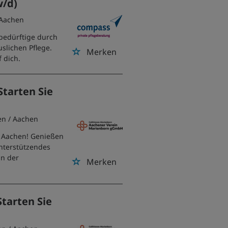
w/d)
 Aachen
ebedürftige durch
slichen Pflege.
Merken
 dich.
Starten Sie
en
/ Aachen
in Aachen! Genießen
 unterstützendes
in der
Merken
Starten Sie