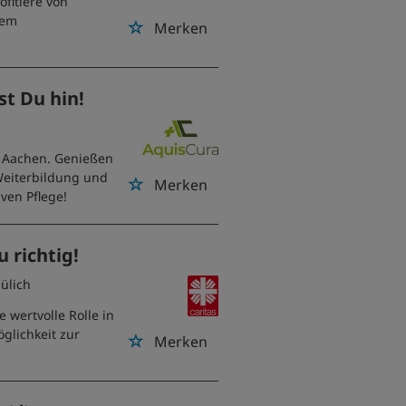
ofitiere von
nem
Merken
st Du hin!
n Aachen. Genießen
Weiterbildung und
Merken
ven Pflege!
u richtig!
Jülich
e wertvolle Rolle in
glichkeit zur
Merken