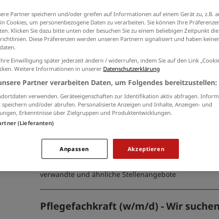
Ich willige in die Verarbeitung meiner Daten 
ere Partner speichern und/oder greifen auf Informationen auf einem Gerät zu, z.B. a
der
Datenschutzinformationen
ein.
n Cookies, um personenbezogene Daten zu verarbeiten. Sie können Ihre Präferenzen
en. Klicken Sie dazu bitte unten oder besuchen Sie zu einem beliebigen Zeitpunkt die
richtlinien. Diese Präferenzen werden unseren Partnern signalisiert und haben keinen
daten.
Ihre Einwilligung später jederzeit ändern / widerrufen, indem Sie auf den Link „Cook
Gesundheits- und Krankenpfleger/ A
icken. Weitere Informationen in unserer
Datenschutzerklärung
Pflegefachkraft (m/w/d)
unsere Partner verarbeiten Daten, um Folgendes bereitzustellen:
04.08.2026 /
BS Breitkreuz GmbH Care
/ Berlin, Hamb
dortdaten verwenden. Geräteeigenschaften zur Identifikation aktiv abfragen. Inform
 speichern und/oder abrufen. Personalisierte Anzeigen und Inhalte, Anzeigen- und
Aachen, Karlsruhe
ungen, Erkenntnisse über Zielgruppen und Produktentwicklungen.
Gesundheits- und Krankenpfleger gesucht! Arbeiten Sie
artner (Lieferanten)
in einem engagierten Team mit unbefristetem Vertrag 
Vergütung.
Anpassen
Akzeptieren
verwandte und ähnliche Stellenangebote
Pflegefachkraft (w/m/d) - Wir suchen