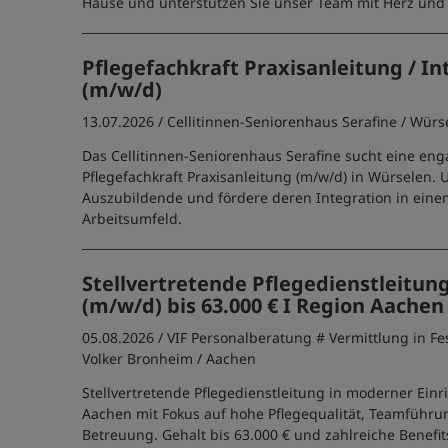
Hause und unterstützen Sie unser Team mit Herz un
Pflegefachkraft Praxisanleitung / In
(m/w/d)
13.07.2026 /
Cellitinnen-Seniorenhaus Serafine
/ Würs
Das Cellitinnen-Seniorenhaus Serafine sucht eine eng
Pflegefachkraft Praxisanleitung (m/w/d) in Würselen. 
Auszubildende und fördere deren Integration in einem
Arbeitsumfeld.
Stellvertretende Pflegedienstleitun
(m/w/d) bis 63.000 € I Region Aachen
05.08.2026 /
VIF Personalberatung # Vermittlung in Fe
Volker Bronheim
/ Aachen
Stellvertretende Pflegedienstleitung in moderner Ein
Aachen mit Fokus auf hohe Pflegequalität, Teamführu
Betreuung. Gehalt bis 63.000 € und zahlreiche Benefit