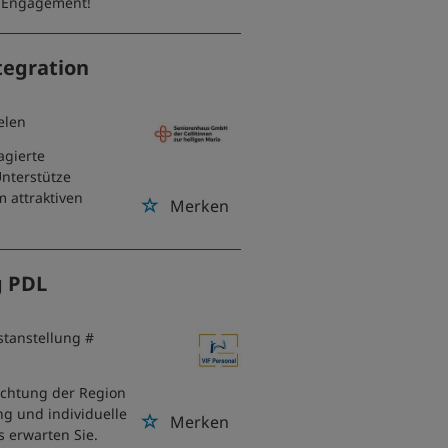
d Engagement!
tegration
elen
agierte
Unterstütze
 attraktiven
Merken
g PDL
stanstellung #
richtung der Region
ng und individuelle
Merken
s erwarten Sie.