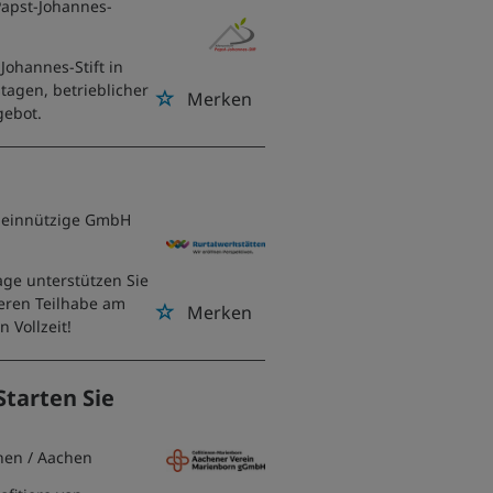
Papst-Johannes-
Johannes-Stift in
tagen, betrieblicher
Merken
gebot.
emeinnützige GmbH
age unterstützen Sie
eren Teilhabe am
Merken
 Vollzeit!
Starten Sie
hen
/ Aachen