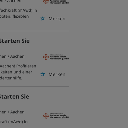
en
/ Aachen
achkraft (m/w/d) in
boten, flexiblen
Merken
Starten Sie
hen
/ Aachen
 Aachen! Profitieren
hkeiten und einer
Merken
dertenhilfe.
Starten Sie
hen
/ Aachen
raft (m/w/d) in