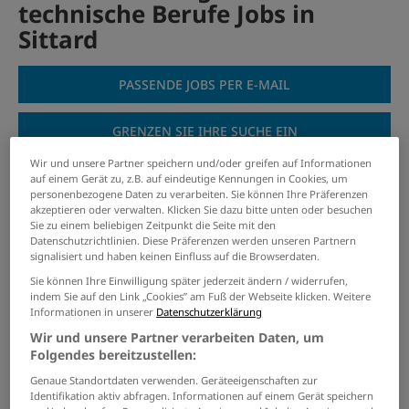
technische Berufe Jobs in
Sittard
PASSENDE JOBS PER E-MAIL
GRENZEN SIE IHRE SUCHE EIN
Wir und unsere Partner speichern und/oder greifen auf Informationen
auf einem Gerät zu, z.B. auf eindeutige Kennungen in Cookies, um
personenbezogene Daten zu verarbeiten. Sie können Ihre Präferenzen
akzeptieren oder verwalten. Klicken Sie dazu bitte unten oder besuchen
Fachangestellte/n für
Sie zu einem beliebigen Zeitpunkt die Seite mit den
Bäderbetriebe (m/w/d)
Datenschutzrichtlinien. Diese Präferenzen werden unseren Partnern
signalisiert und haben keinen Einfluss auf die Browserdaten.
21.07.2026 /
Stadt Hückelhoven
/ Hückelhoven
Sie können Ihre Einwilligung später jederzeit ändern / widerrufen,
indem Sie auf den Link „Cookies” am Fuß der Webseite klicken. Weitere
Mitarbeiterin / Mitarbeiter
Informationen in unserer
Datenschutzerklärung
im Kanalbetrieb (m/w/d)
Wir und unsere Partner verarbeiten Daten, um
Folgendes bereitzustellen:
07.07.2026 /
Stadt Übach-Palenberg
/ Übach-
Palenberg
Genaue Standortdaten verwenden. Geräteeigenschaften zur
Identifikation aktiv abfragen. Informationen auf einem Gerät speichern