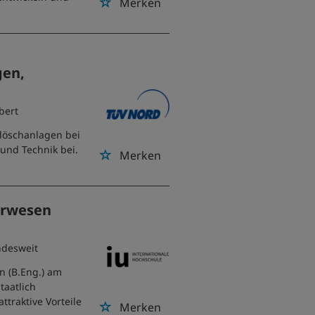
Merken
gen,
gbert
löschanlagen bei
und Technik bei.
Merken
urwesen
ndesweit
n (B.Eng.) am
taatlich
traktive Vorteile
Merken