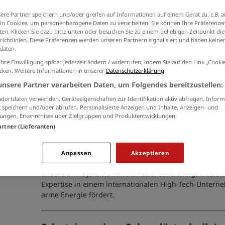
der
Datenschutzinformationen
ein.
ere Partner speichern und/oder greifen auf Informationen auf einem Gerät zu, z.B. a
n Cookies, um personenbezogene Daten zu verarbeiten. Sie können Ihre Präferenzen
en. Klicken Sie dazu bitte unten oder besuchen Sie zu einem beliebigen Zeitpunkt die
richtlinien. Diese Präferenzen werden unseren Partnern signalisiert und haben keinen
daten.
Bau-Ingenieur (m/w/d)
Ihre Einwilligung später jederzeit ändern / widerrufen, indem Sie auf den Link „Cook
icken. Weitere Informationen in unserer
Datenschutzerklärung
25.07.2026 /
SiGeKo
/ Stolberg (Rhld.)
unsere Partner verarbeiten Daten, um Folgendes bereitzustellen:
dortdaten verwenden. Geräteeigenschaften zur Identifikation aktiv abfragen. Inform
 speichern und/oder abrufen. Personalisierte Anzeigen und Inhalte, Anzeigen- und
ungen, Erkenntnisse über Zielgruppen und Produktentwicklungen.
artner (Lieferanten)
SAP Engineer FI/CO (m/w/d)
31.07.2026 /
Enrichment Technology Company Limited
Anpassen
Akzeptieren
Werden Sie SAP Engineer FI/CO (m/w/d) bei ETC und o
unsere ERP-Systeme im Finance & Controlling. Nutzen S
Expertise in einem internationalen High-Tech-Untern
arme Energie fördert.