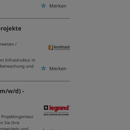
Merken
projekte
urwesen
/
n Infrastruktur in
uüberwachung und
Merken
(m/w/d) -
 Projektingenieur
n Sie Ihre
entwickeln und