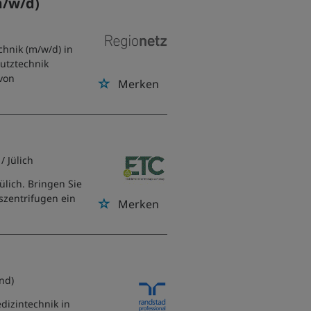
m/w/d)
hnik (m/w/d) in
hutztechnik
von
Merken
/ Jülich
ülich. Bringen Sie
szentrifugen ein
Merken
.
and)
dizintechnik in