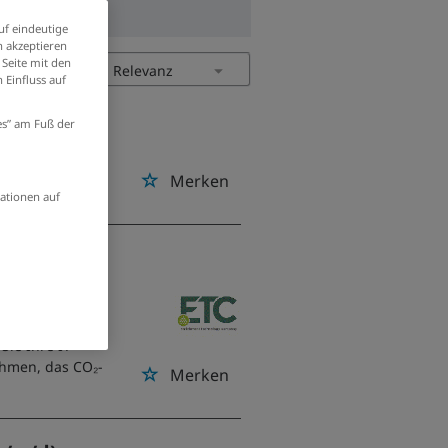
uf eindeutige
 akzeptieren
 Seite mit den
 Einfluss auf
ies” am Fuß der
Merken
ationen auf
/ Jülich
ptimieren Sie
ie Ihre IT-
ehmen, das CO₂-
Merken