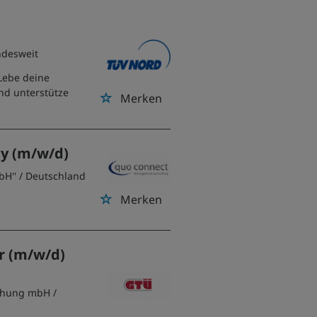
ndesweit
Lebe deine
nd unterstütze
Merken
ay (m/w/d)
bH''
/ Deutschland
Merken
r (m/w/d)
achung mbH
/