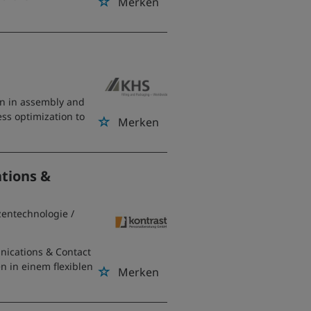
Merken
on in assembly and
cess optimization to
Merken
tions &
zentechnologie
/
nications & Contact
 in einem flexiblen
Merken