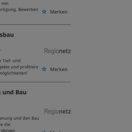
g von
ertigung. Bewerben
Merken
gsbau
r
 Tief- und
jekte und profitiere
Merken
möglichkeiten!
g und Bau
 Planung und den Bau
e die
raktiven