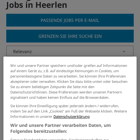
Jobs in Heerlen
PASSENDE JOBS PER E-MAIL
GRENZEN SIE IHRE SUCHE EIN
Forstwirt:in (w/m/d)
Wir und unsere Partner speichern und/oder greifen auf Informationen
auf einem Gerät zu, z.B. auf eindeutige Kennungen in Cookies, um
personenbezogene Daten zu verarbeiten. Sie können Ihre Präferenzen
18.07.2026 /
Stadt Würselen
/ Würselen
akzeptieren oder verwalten. Klicken Sie dazu bitte unten oder besuchen
Sie zu einem beliebigen Zeitpunkt die Seite mit den
Datenschutzrichtlinien. Diese Präferenzen werden unseren Partnern
Senior Experte Netzleitsysteme &
signalisiert und haben keinen Einfluss auf die Browserdaten.
OT (m/w/d)
Sie können Ihre Einwilligung später jederzeit ändern / widerrufen,
07.08.2026 /
Regionetz GmbH
/ Aachen
indem Sie auf den Link „Cookies” am Fuß der Webseite klicken. Weitere
Informationen in unserer
Datenschutzerklärung
Wir und unsere Partner verarbeiten Daten, um
Mitarbeiter Abwiegeraum
Folgendes bereitzustellen:
(m/w/d)
Genaue Standortdaten verwenden. Geräteeigenschaften zur