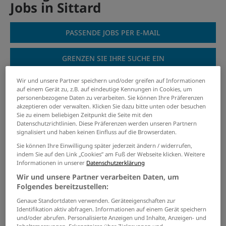
Jobs in Sittard
PASSENDE JOBS PER E-MAIL
GRENZEN SIE IHRE SUCHE EIN
Wir und unsere Partner speichern und/oder greifen auf Informationen
auf einem Gerät zu, z.B. auf eindeutige Kennungen in Cookies, um
personenbezogene Daten zu verarbeiten. Sie können Ihre Präferenzen
Forstwirt:in (w/m/d)
akzeptieren oder verwalten. Klicken Sie dazu bitte unten oder besuchen
Sie zu einem beliebigen Zeitpunkt die Seite mit den
Datenschutzrichtlinien. Diese Präferenzen werden unseren Partnern
18.07.2026 /
Stadt Würselen
/ Würselen
signalisiert und haben keinen Einfluss auf die Browserdaten.
Sie können Ihre Einwilligung später jederzeit ändern / widerrufen,
Mitarbeiter Abwiegeraum
indem Sie auf den Link „Cookies” am Fuß der Webseite klicken. Weitere
Informationen in unserer
Datenschutzerklärung
(m/w/d)
Wir und unsere Partner verarbeiten Daten, um
07.08.2026 /
DICO Drinks GmbH
/ Hückelhoven
Folgendes bereitzustellen:
Genaue Standortdaten verwenden. Geräteeigenschaften zur
Senior Experte Netzleitsysteme &
Identifikation aktiv abfragen. Informationen auf einem Gerät speichern
und/oder abrufen. Personalisierte Anzeigen und Inhalte, Anzeigen- und
OT (m/w/d)