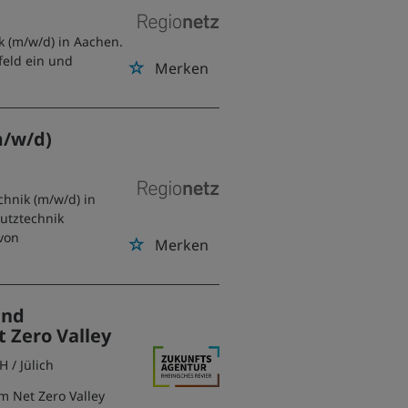
k (m/w/d) in Aachen.
feld ein und
Merken
m/w/d)
hnik (m/w/d) in
hutztechnik
von
Merken
und
 Zero Valley
bH
/ Jülich
m Net Zero Valley