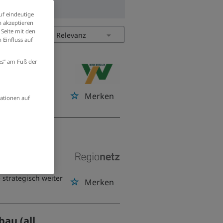
uf eindeutige
 akzeptieren
 Seite mit den
 Einfluss auf
ies” am Fuß der
Merken
ationen auf
T (m/w/d)
hreferent
 strategisch weiter
Merken
au (all