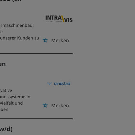
dermaschinenbau!
ve
n unserer Kunden zu
Merken
en
vative
tungssysteme in
ielfalt und
Merken
eben.
/w/d)