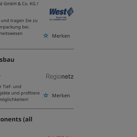
nd GmbH & Co. KG
/
 und tragen Sie zu
erpackung bei.
dheitswesen
Merken
gsbau
r
 Tief- und
jekte und profitiere
Merken
möglichkeiten!
nents (all