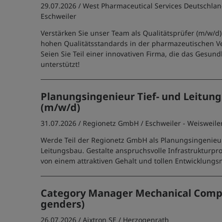
29.07.2026 /
West Pharmaceutical Services Deutschla
Eschweiler
Verstärken Sie unser Team als Qualitätsprüfer (m/w/d)
hohen Qualitätsstandards in der pharmazeutischen V
Seien Sie Teil einer innovativen Firma, die das Gesun
unterstützt!
Planungsingenieur Tief- und Leitun
(m/w/d)
31.07.2026 /
Regionetz GmbH
/ Eschweiler - Weisweile
Werde Teil der Regionetz GmbH als Planungsingenieur
Leitungsbau. Gestalte anspruchsvolle Infrastrukturpro
von einem attraktiven Gehalt und tollen Entwicklungs
Category Manager Mechanical Compo
genders)
26.07.2026 /
Aixtron SE
/ Herzogenrath