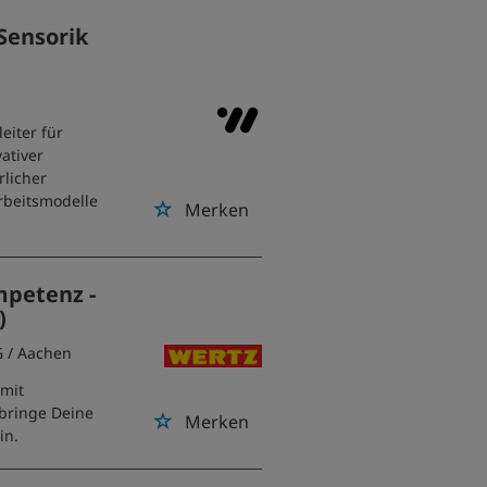
 Sensorik
eiter für
vativer
rlicher
Arbeitsmodelle
Merken
petenz -
)
G
/ Aachen
 mit
bringe Deine
Merken
in.