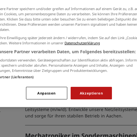
der
Datenschutzinformationen
ein.
chnik, Informationstechnik, Mechatronik (9)
ere Partner speichern und/oder greifen auf Informationen auf einem Gerät zu, z.B. a
n Cookies, um personenbezogene Daten zu verarbeiten. Sie können Ihre Präferenzen
en. Klicken Sie dazu bitte unten oder besuchen Sie zu einem beliebigen Zeitpunkt die
g, Projektleitung (5)
richtlinien. Diese Präferenzen werden unseren Partnern signalisiert und haben keinen
daten.
sen (3)
Forstwirt:in (w/m/d)
Ihre Einwilligung später jederzeit ändern / widerrufen, indem Sie auf den Link „Cook
icken. Weitere Informationen in unserer
Datenschutzerklärung
tion, Produktmanagement (3)
18.07.2026 /
Stadt Würselen
/ Würselen
unsere Partner verarbeiten Daten, um Folgendes bereitzustellen:
Wir suchen Sie zur Verstärkung unseres Teams;...
dortdaten verwenden. Geräteeigenschaften zur Identifikation aktiv abfragen. Inform
 speichern und/oder abrufen. Personalisierte Anzeigen und Inhalte, Anzeigen- und
ungen, Erkenntnisse über Zielgruppen und Produktentwicklungen.
artner (Lieferanten)
Senior Experte Netzleitsysteme & O
fftechnik, Materialwirtschaft (1)
07.08.2026 /
Regionetz GmbH
/ Aachen
Anpassen
Akzeptieren
 (1)
Gestalte die digitale Zukunft der Netzführung als Fac
Leitsysteme (m/w/d). Entwickle unsere Netzleitsysteme
ition (1)
und sorge für ihren stabilen Betrieb in Aachen.
Mechatroniker im Sondermaschinenb