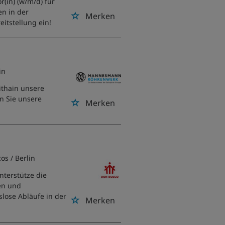
r(in) (w/m/d) für
en in der
Merken
itstellung ein!
in
eithain unsere
en Sie unsere
Merken
cos
/ Berlin
nterstütze die
en und
slose Abläufe in der
Merken