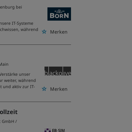
enburg bei
nsere IT-Systeme
Fachwissen, während
Merken
 Main
Verstärke unser
ur weiter, während
 und aktiv zur IT-
Merken
llzeit
nt GmbH
/