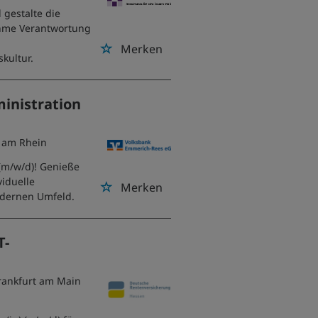
 gestalte die
ehme Verantwortung
n
Merken
kultur.
inistration
 am Rhein
(m/w/d)! Genieße
viduelle
Merken
odernen Umfeld.
T-
Frankfurt am Main