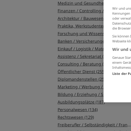
Medizin und Gesundheit (779)
Wir und uns
Finanzen / Controlling / Steuern (705)
Kennungen i
Architektur / Bauwesen (478)
oder verwalt
Datenschutz
Praktika, Werkstudentenplätze (417)
die Browser
Forschung und Wissenschaft (408)
Sie können 
Banken / Versicherungen / Finanzdienstleister (379)
Webseite kl
Einkauf / Logistik / Materialwirtschaft (378)
Wir und 
Assistenz / Sekretariat (349)
Genaue Stan
einem Gerät
Consulting / Beratung (263)
Inhaltsmess
Öffentlicher Dienst (255)
Liste der P
Diplomandenstellen (251)
Marketing / Werbung / Design (218)
Bildung / Erziehung / Soziale Berufe (206)
Ausbildungsplätze (187)
Personalwesen (134)
Rechtswesen (129)
Freiberufler / Selbständigkeit / Franchise (109)