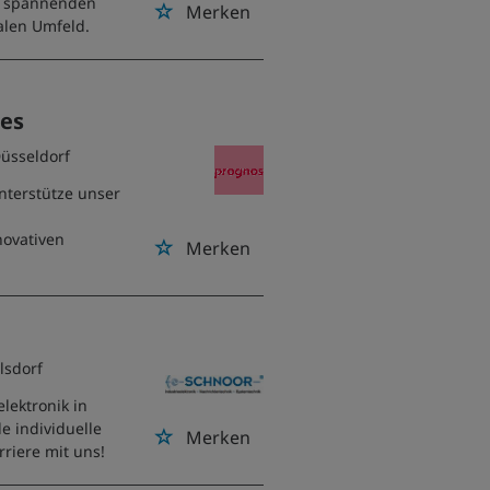
an spannenden
Merken
alen Umfeld.
,
ces
Düsseldorf
nterstütze unser
novativen
Merken
lsdorf
lektronik in
e individuelle
Merken
riere mit uns!