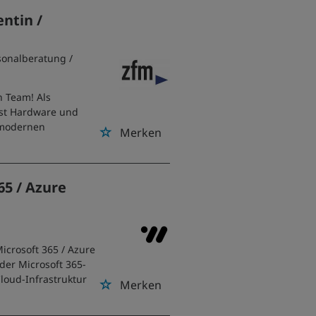
ntin /
sonalberatung
/
 Team! Als
est Hardware und
 modernen
Merken
65 / Azure
icrosoft 365 / Azure
der Microsoft 365-
loud-Infrastruktur
Merken