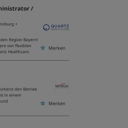
inistrator /
ensburg +
nden Region Bayern!
iere von flexiblen
Merken
rtz Healthcare.
icherst den Betrieb
it in einem
n und
Merken