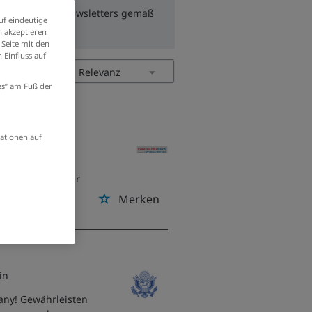
zum Erhalt des Newsletters gemäß
uf eindeutige
 akzeptieren
 Seite mit den
 Einfluss auf
ies” am Fuß der
l Credit Union
/
ationen auf
eading technical
nvironment at our
ference in the
Merken
lin
any! Gewährleisten