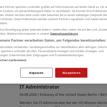
Ich willige in die Verarbeitung meiner Daten 
ere Partner speichern und/oder greifen auf Informationen auf einem Gerät zu, z.B. a
der
Datenschutzinformationen
ein.
n Cookies, um personenbezogene Daten zu verarbeiten. Sie können Ihre Präferenzen
en. Klicken Sie dazu bitte unten oder besuchen Sie zu einem beliebigen Zeitpunkt die
richtlinien. Diese Präferenzen werden unseren Partnern signalisiert und haben keinen
daten.
Ihre Einwilligung später jederzeit ändern / widerrufen, indem Sie auf den Link „Cook
icken. Weitere Informationen in unserer
Datenschutzerklärung
IT-Administrator (m/w/d)
unsere Partner verarbeiten Daten, um Folgendes bereitzustellen:
05.08.2026 /
Community Bank operated by Navy Federa
dortdaten verwenden. Geräteeigenschaften zur Identifikation aktiv abfragen. Inform
Wiesbaden
 speichern und/oder abrufen. Personalisierte Anzeigen und Inhalte, Anzeigen- und
ungen, Erkenntnisse über Zielgruppen und Produktentwicklungen.
Join our team as an IT System Administrator (m/f/d), l
artner (Lieferanten)
projects and supporting users in an engaging work e
Mainz-Kastel office. Embrace the chance to make a dif
banking experience for military personnel.
Anpassen
Akzeptieren
IT Administrator
04.08.2026 /
Embassy of the United States Berlin
/ Ber
Werden Sie IT-Administrator bei der US-Mission Germ