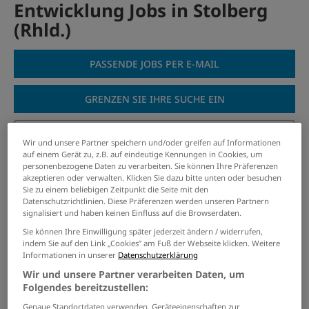
Entwicklung Jobs in Stolberg
(Rhld.)
PASSENDE JOBS PER E-MAIL
GRENZEN SIE IHRE SUCHE EIN
Wir und unsere Partner speichern und/oder greifen auf Informationen
auf einem Gerät zu, z.B. auf eindeutige Kennungen in Cookies, um
Bachelorand Machine Learning
personenbezogene Daten zu verarbeiten. Sie können Ihre Präferenzen
CFD (m/w/d)
akzeptieren oder verwalten. Klicken Sie dazu bitte unten oder besuchen
Sie zu einem beliebigen Zeitpunkt die Seite mit den
08.08.2026 /
Enrichment Technology Company
Datenschutzrichtlinien. Diese Präferenzen werden unseren Partnern
Limited
/ Jülich
signalisiert und haben keinen Einfluss auf die Browserdaten.
Sie können Ihre Einwilligung später jederzeit ändern / widerrufen,
indem Sie auf den Link „Cookies” am Fuß der Webseite klicken. Weitere
Junior IT-Servicetechniker -
Informationen in unserer
Datenschutzerklärung
Software / Kundensupport
Wir und unsere Partner verarbeiten Daten, um
(m/w/d)
Folgendes bereitzustellen:
07.08.2026 /
Workwise GmbH
/ Alsdorf
Genaue Standortdaten verwenden. Geräteeigenschaften zur