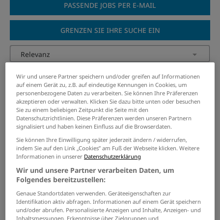
PASSENDE JOBS PER E-MAIL
GRENZEN SIE IHRE SUCHE EIN
Kfz-Meister Nutzfahrzeuge
Wir und unsere Partner speichern und/oder greifen auf Informationen
(m/w/d)
auf einem Gerät zu, z.B. auf eindeutige Kennungen in Cookies, um
personenbezogene Daten zu verarbeiten. Sie können Ihre Präferenzen
05.08.2026 /
Peter Kröger GmbH
/ Visbek
akzeptieren oder verwalten. Klicken Sie dazu bitte unten oder besuchen
Sie zu einem beliebigen Zeitpunkt die Seite mit den
Datenschutzrichtlinien. Diese Präferenzen werden unseren Partnern
signalisiert und haben keinen Einfluss auf die Browserdaten.
KFZ-Meister (m/w/d) -
Schwerpunkt Nutzfahrzeuge
Sie können Ihre Einwilligung später jederzeit ändern / widerrufen,
indem Sie auf den Link „Cookies” am Fuß der Webseite klicken. Weitere
31.07.2026 /
Scania Deutschland GmbH
/ Würselen
Informationen in unserer
Datenschutzerklärung
Wir und unsere Partner verarbeiten Daten, um
Folgendes bereitzustellen:
Werkstattleiter - Kfz-Meister / Kfz-
Technik (m/w/d)
Genaue Standortdaten verwenden. Geräteeigenschaften zur
Identifikation aktiv abfragen. Informationen auf einem Gerät speichern
04.08.2026 /
Workwise GmbH
/ Warburg
und/oder abrufen. Personalisierte Anzeigen und Inhalte, Anzeigen- und
Inhaltsmessungen, Erkenntnisse über Zielgruppen und