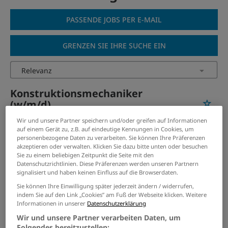
PASSENDE JOBS PER E-MAIL
GRENZEN SIE IHRE SUCHE EIN
Konstruktionsmechaniker
(w/m/d)
07.08.2026 /
Siemens Mobility GmbH
/ München
Wir und unsere Partner speichern und/oder greifen auf Informationen
auf einem Gerät zu, z.B. auf eindeutige Kennungen in Cookies, um
personenbezogene Daten zu verarbeiten. Sie können Ihre Präferenzen
Konstruktionsmechaniker
akzeptieren oder verwalten. Klicken Sie dazu bitte unten oder besuchen
Sie zu einem beliebigen Zeitpunkt die Seite mit den
(m/w/d)
Datenschutzrichtlinien. Diese Präferenzen werden unseren Partnern
signalisiert und haben keinen Einfluss auf die Browserdaten.
06.08.2026 /
Bickel GmbH
/ Oberderdingen
Sie können Ihre Einwilligung später jederzeit ändern / widerrufen,
indem Sie auf den Link „Cookies” am Fuß der Webseite klicken. Weitere
Ausbildung
Informationen in unserer
Datenschutzerklärung
Konstruktionsmechaniker
Wir und unsere Partner verarbeiten Daten, um
(m/w/d)
Folgendes bereitzustellen: