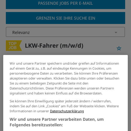
PASSENDE JOBS PER E-MAIL
GRENZEN SIE IHRE SUCHE EIN
LKW-Fahrer (m/w/d)
04.08.2026 /
Otec Oberflächentechnik GmbH
/ Düren
Wir und unsere Partner speichern und/oder greifen auf Informationen
auf einem Gerät zu, z.B. auf eindeutige Kennungen in Cookies, um
LKW Fahrer (m/w/d)
personenbezogene Daten zu verarbeiten. Sie können Ihre Präferenzen
akzeptieren oder verwalten. Klicken Sie dazu bitte unten oder besuchen
04.08.2026 /
Jobanzeige
/ Heinsberg
Sie zu einem beliebigen Zeitpunkt die Seite mit den
Datenschutzrichtlinien. Diese Präferenzen werden unseren Partnern
signalisiert und haben keinen Einfluss auf die Browserdaten.
Kraftfahrer / Berufskraftfahrer
Sie können Ihre Einwilligung später jederzeit ändern / widerrufen,
(m/w/d)
indem Sie auf den Link „Cookies” am Fuß der Webseite klicken. Weitere
Informationen in unserer
Datenschutzerklärung
06.08.2026 /
Rent.Group Berlin/Leipzig GmbH
/
Wir und unsere Partner verarbeiten Daten, um
Leipzig
Folgendes bereitzustellen: