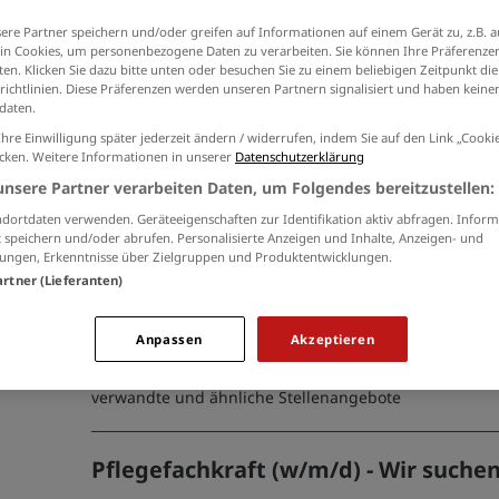
Ich willige in die Verarbeitung meiner Daten 
ere Partner speichern und/oder greifen auf Informationen auf einem Gerät zu, z.B. a
der
Datenschutzinformationen
ein.
n Cookies, um personenbezogene Daten zu verarbeiten. Sie können Ihre Präferenzen
en. Klicken Sie dazu bitte unten oder besuchen Sie zu einem beliebigen Zeitpunkt die
richtlinien. Diese Präferenzen werden unseren Partnern signalisiert und haben keinen
daten.
Ihre Einwilligung später jederzeit ändern / widerrufen, indem Sie auf den Link „Cook
Gesundheits- und Krankenpfleger/ A
icken. Weitere Informationen in unserer
Datenschutzerklärung
Pflegefachkraft (m/w/d)
unsere Partner verarbeiten Daten, um Folgendes bereitzustellen:
04.08.2026 /
BS Breitkreuz GmbH Care
/ Berlin, Hamb
dortdaten verwenden. Geräteeigenschaften zur Identifikation aktiv abfragen. Inform
 speichern und/oder abrufen. Personalisierte Anzeigen und Inhalte, Anzeigen- und
Aachen, Karlsruhe
ungen, Erkenntnisse über Zielgruppen und Produktentwicklungen.
Gesundheits- und Krankenpfleger gesucht! Arbeiten Sie
artner (Lieferanten)
in einem engagierten Team mit unbefristetem Vertrag 
Vergütung.
Anpassen
Akzeptieren
verwandte und ähnliche Stellenangebote
Pflegefachkraft (w/m/d) - Wir suchen