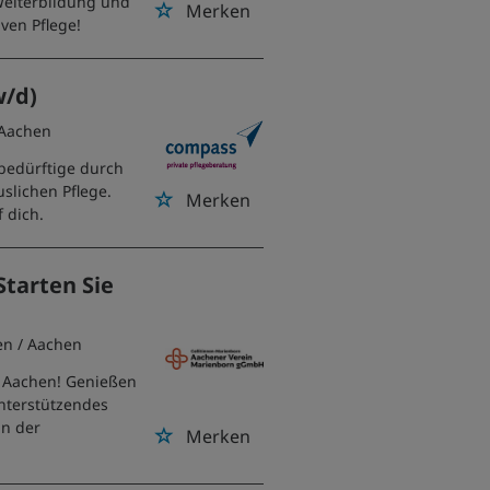
Weiterbildung und
Merken
ven Pflege!
w/d)
 Aachen
ebedürftige durch
slichen Pflege.
Merken
 dich.
Starten Sie
en
/ Aachen
in Aachen! Genießen
 unterstützendes
in der
Merken