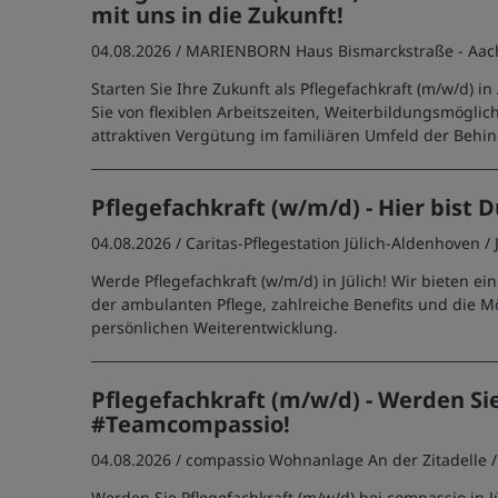
mit uns in die Zukunft!
04.08.2026 /
MARIENBORN Haus Bismarckstraße - Aac
Starten Sie Ihre Zukunft als Pflegefachkraft (m/w/d) in
Sie von flexiblen Arbeitszeiten, Weiterbildungsmöglic
attraktiven Vergütung im familiären Umfeld der Behin
Pflegefachkraft (w/m/d) - Hier bist D
04.08.2026 /
Caritas-Pflegestation Jülich-Aldenhoven
/ 
Werde Pflegefachkraft (w/m/d) in Jülich! Wir bieten ein
der ambulanten Pflege, zahlreiche Benefits und die Mö
persönlichen Weiterentwicklung.
Pflegefachkraft (m/w/d) - Werden Sie
#Teamcompassio!
04.08.2026 /
compassio Wohnanlage An der Zitadelle
Werden Sie Pflegefachkraft (m/w/d) bei compassio in Jül