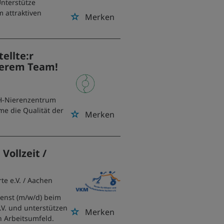
Unterstütze
 attraktiven
Merken
ellte:r
serem Team!
fH-Nierenzentrum
me die Qualität der
Merken
Vollzeit /
te e.V.
/ Aachen
ienst (m/w/d) beim
V. und unterstützen
Merken
n Arbeitsumfeld.