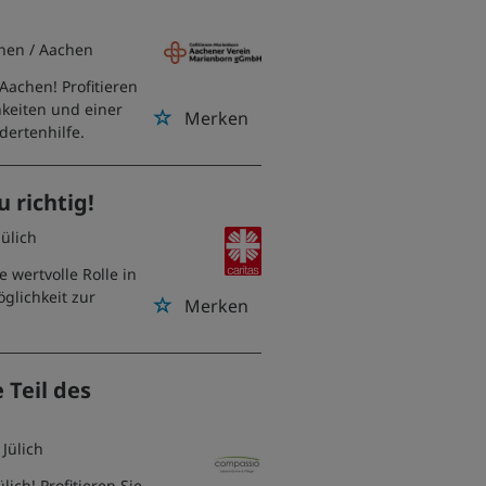
hen
/ Aachen
 Aachen! Profitieren
hkeiten und einer
Merken
dertenhilfe.
u richtig!
Jülich
e wertvolle Rolle in
glichkeit zur
Merken
 Teil des
/ Jülich
ich! Profitieren Sie