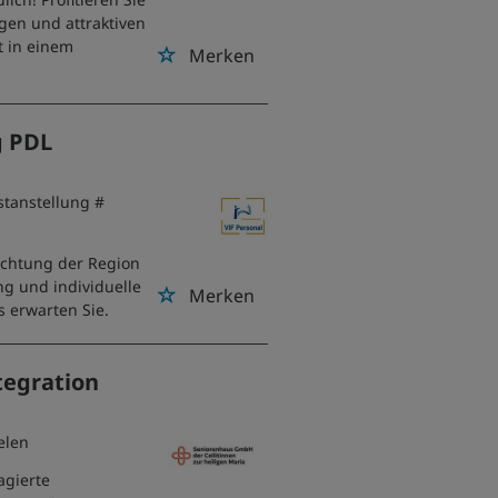
ngen und attraktiven
t in einem
Merken
g PDL
stanstellung #
richtung der Region
ng und individuelle
Merken
s erwarten Sie.
tegration
elen
agierte