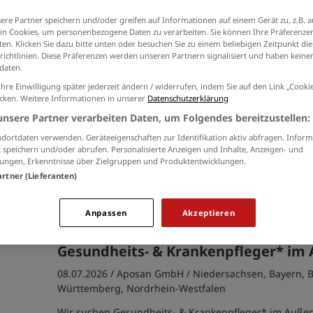
Ich willige in die Verarbeitung meiner Daten 
ere Partner speichern und/oder greifen auf Informationen auf einem Gerät zu, z.B. a
der
Datenschutzinformationen
ein.
n Cookies, um personenbezogene Daten zu verarbeiten. Sie können Ihre Präferenzen
en. Klicken Sie dazu bitte unten oder besuchen Sie zu einem beliebigen Zeitpunkt die
richtlinien. Diese Präferenzen werden unseren Partnern signalisiert und haben keinen
daten.
Ihre Einwilligung später jederzeit ändern / widerrufen, indem Sie auf den Link „Cook
Gesundheits- und Krankenpfleger/ A
icken. Weitere Informationen in unserer
Datenschutzerklärung
Pflegefachkraft (m/w/d)
unsere Partner verarbeiten Daten, um Folgendes bereitzustellen:
04.08.2026 /
BS Breitkreuz GmbH Care
/ Berlin, Hamb
dortdaten verwenden. Geräteeigenschaften zur Identifikation aktiv abfragen. Inform
 speichern und/oder abrufen. Personalisierte Anzeigen und Inhalte, Anzeigen- und
Aachen, Karlsruhe
ungen, Erkenntnisse über Zielgruppen und Produktentwicklungen.
Gesundheits- und Krankenpfleger gesucht! Arbeiten Sie
artner (Lieferanten)
in einem engagierten Team mit unbefristetem Vertrag 
Vergütung.
Anpassen
Akzeptieren
Gesundheits- & Krankenpfleger* im
08.07.2026 /
Aposan GmbH
/ Niedersachsen, Bayern, 
Württemberg, Nordrhein-Westfalen
Wir suchen Gesundheits- & Krankenpfleger* im Auße