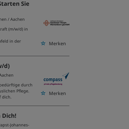
Starten Sie
hen
/ Aachen
raft (m/w/d) in
feld in der
Merken
w/d)
 Aachen
ebedürftige durch
slichen Pflege.
Merken
 dich.
 Dich!
Papst-Johannes-