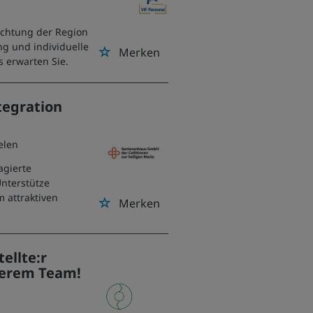
richtung der Region
ng und individuelle
Merken
s erwarten Sie.
tegration
elen
agierte
Unterstütze
 attraktiven
Merken
ellte:r
serem Team!