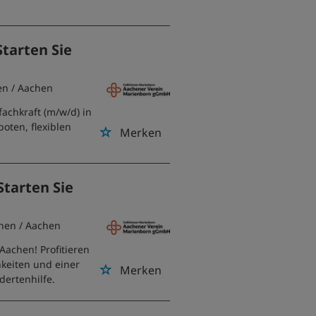
Starten Sie
en
/ Aachen
achkraft (m/w/d) in
boten, flexiblen
Merken
Starten Sie
hen
/ Aachen
 Aachen! Profitieren
hkeiten und einer
Merken
dertenhilfe.