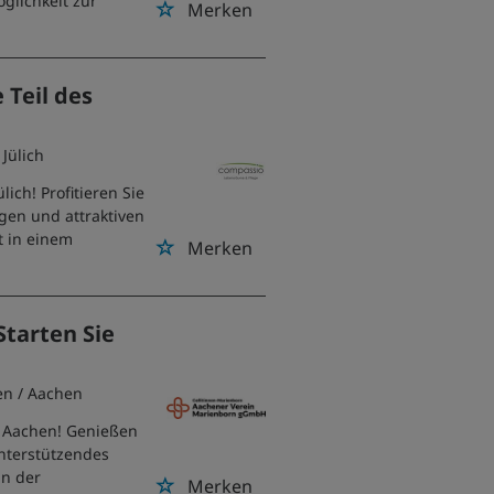
glichkeit zur
Merken
 Teil des
/ Jülich
ich! Profitieren Sie
ngen und attraktiven
t in einem
Merken
Starten Sie
en
/ Aachen
in Aachen! Genießen
 unterstützendes
in der
Merken