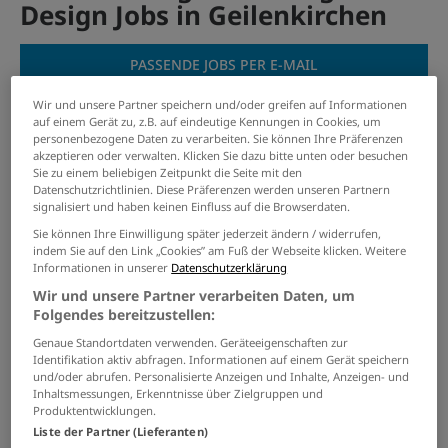
Design Jobs in Geilenkirchen
PASSENDE JOBS PER E-MAIL
Wir und unsere Partner speichern und/oder greifen auf Informationen
GRENZEN SIE IHRE SUCHE EIN
auf einem Gerät zu, z.B. auf eindeutige Kennungen in Cookies, um
personenbezogene Daten zu verarbeiten. Sie können Ihre Präferenzen
akzeptieren oder verwalten. Klicken Sie dazu bitte unten oder besuchen
Sie zu einem beliebigen Zeitpunkt die Seite mit den
Datenschutzrichtlinien. Diese Präferenzen werden unseren Partnern
Promoter als Quereinsteiger
signalisiert und haben keinen Einfluss auf die Browserdaten.
(m/w/d)
Sie können Ihre Einwilligung später jederzeit ändern / widerrufen,
indem Sie auf den Link „Cookies” am Fuß der Webseite klicken. Weitere
05.08.2026 /
Wesser GmbH
/ Berlin, Hamburg,
Informationen in unserer
Datenschutzerklärung
Hannover, Bremen, Aachen
Wir und unsere Partner verarbeiten Daten, um
Folgendes bereitzustellen:
Duales Studium BWL (B.A.) am
Genaue Standortdaten verwenden. Geräteeigenschaften zur
Campus oder virtuell
Identifikation aktiv abfragen. Informationen auf einem Gerät speichern
und/oder abrufen. Personalisierte Anzeigen und Inhalte, Anzeigen- und
30.07.2026 /
IU Internationale Hochschule GmbH
/
Inhaltsmessungen, Erkenntnisse über Zielgruppen und
Aachen
Produktentwicklungen.
Liste der Partner (Lieferanten)