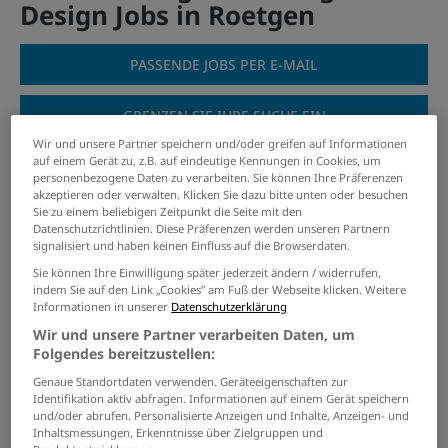
Design Jobs in Roetgen
PASSENDE JOBS PER E-MAIL
GRENZEN SIE IHRE SUCHE EIN
Wir und unsere Partner speichern und/oder greifen auf Informationen
auf einem Gerät zu, z.B. auf eindeutige Kennungen in Cookies, um
personenbezogene Daten zu verarbeiten. Sie können Ihre Präferenzen
akzeptieren oder verwalten. Klicken Sie dazu bitte unten oder besuchen
Promoter als Quereinsteiger
Sie zu einem beliebigen Zeitpunkt die Seite mit den
(m/w/d)
Datenschutzrichtlinien. Diese Präferenzen werden unseren Partnern
signalisiert und haben keinen Einfluss auf die Browserdaten.
05.08.2026 /
Wesser GmbH
/ Berlin, Hamburg,
Sie können Ihre Einwilligung später jederzeit ändern / widerrufen,
Hannover, Bremen, Aachen
indem Sie auf den Link „Cookies” am Fuß der Webseite klicken. Weitere
Informationen in unserer
Datenschutzerklärung
Wir und unsere Partner verarbeiten Daten, um
Duales Studium BWL (B.A.) am
Folgendes bereitzustellen:
Campus oder virtuell
Genaue Standortdaten verwenden. Geräteeigenschaften zur
30.07.2026 /
IU Internationale Hochschule GmbH
/
Identifikation aktiv abfragen. Informationen auf einem Gerät speichern
Aachen
und/oder abrufen. Personalisierte Anzeigen und Inhalte, Anzeigen- und
Inhaltsmessungen, Erkenntnisse über Zielgruppen und