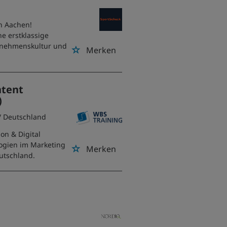
in Aachen!
e erstklassige
ernehmenskultur und
Merken
ntent
)
/ Deutschland
on & Digital
logien im Marketing
Merken
utschland.