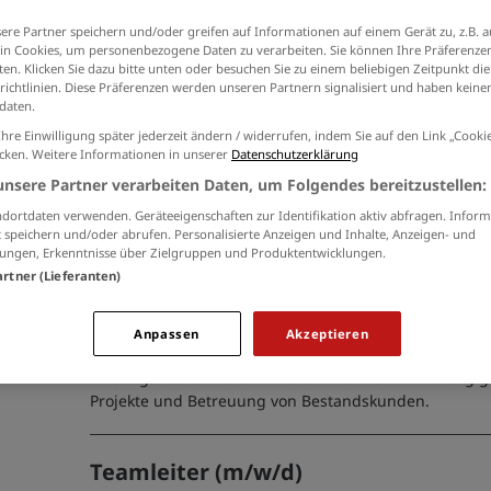
Ich willige in die Verarbeitung meiner Daten 
ere Partner speichern und/oder greifen auf Informationen auf einem Gerät zu, z.B. a
der
Datenschutzinformationen
ein.
n Cookies, um personenbezogene Daten zu verarbeiten. Sie können Ihre Präferenzen
en. Klicken Sie dazu bitte unten oder besuchen Sie zu einem beliebigen Zeitpunkt die
richtlinien. Diese Präferenzen werden unseren Partnern signalisiert und haben keinen
daten.
Ihre Einwilligung später jederzeit ändern / widerrufen, indem Sie auf den Link „Cook
icken. Weitere Informationen in unserer
Datenschutzerklärung
Leider ergab die Suchanfrage keine passenden Joban
unsere Partner verarbeiten Daten, um Folgendes bereitzustellen:
Suchbegriff verwandte bzw. ähnliche Jobs.
dortdaten verwenden. Geräteeigenschaften zur Identifikation aktiv abfragen. Inform
 speichern und/oder abrufen. Personalisierte Anzeigen und Inhalte, Anzeigen- und
ungen, Erkenntnisse über Zielgruppen und Produktentwicklungen.
Vertriebsmitarbeiter im Außendiens
artner (Lieferanten)
06.08.2026 /
PHS Group
/ Düsseldorf, Duisburg, Münst
Vertrieb als Außendienstmitarbeiter (m/w/d) gesucht!
Anpassen
Akzeptieren
flexible Arbeitszeiten und ein attraktives Provisionsmod
Einsteiger oder Profis im Verkauf zur Verwirklichung
Projekte und Betreuung von Bestandskunden.
Teamleiter (m/w/d)