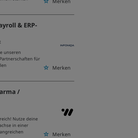
Merken
yroll & ERP-
t
te unseren
 Partnerschaften für
len
Merken
arma /
eich! Nutze deine
achse in einer
fangreichen
Merken