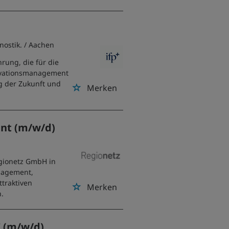
nostik.
/ Aachen
hrung, die für die
novationsmanagement
ng der Zukunft und
Merken
nt (m/w/d)
gionetz GmbH in
nagement,
traktiven
Merken
n.
T (m/w/d)