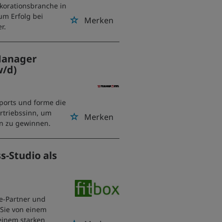
ekorationsbranche in
um Erfolg bei
Merken
r.
Manager
w/d)
ports und forme die
rtriebssinn, um
Merken
n zu gewinnen.
s-Studio als
se-Partner und
 Sie von einem
einem starken