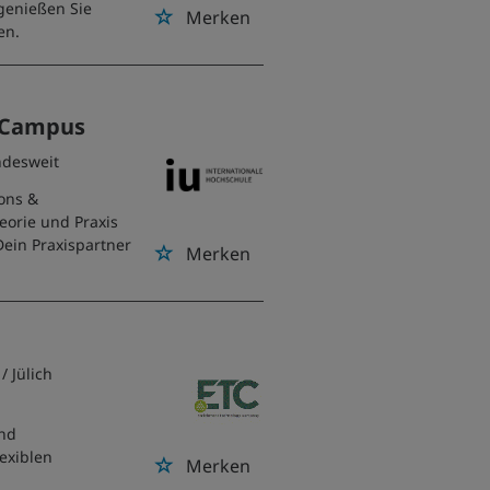
genießen Sie
Merken
en.
n Campus
ndesweit
ions &
orie und Praxis
Dein Praxispartner
Merken
/ Jülich
nd
lexiblen
Merken