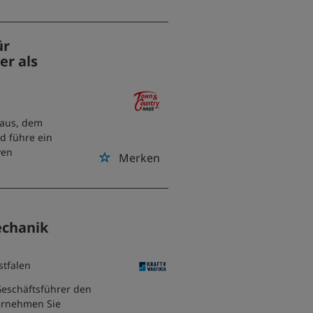
ür
er als
Haus, dem
d führe ein
ven
Merken
echanik
stfalen
Geschäftsführer den
bernehmen Sie