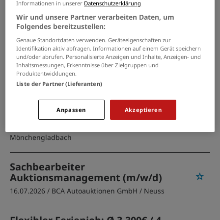
Kultur Jobs in Titz
Informationen in unserer
Datenschutzerklärung
Wir und unsere Partner verarbeiten Daten, um
Folgendes bereitzustellen:
PASSENDE JOBS PER E-MAIL
Genaue Standortdaten verwenden. Geräteeigenschaften zur
Identifikation aktiv abfragen. Informationen auf einem Gerät speichern
GRENZEN SIE IHRE SUCHE EIN
und/oder abrufen. Personalisierte Anzeigen und Inhalte, Anzeigen- und
Inhaltsmessungen, Erkenntnisse über Zielgruppen und
Produktentwicklungen.
Liste der Partner (Lieferanten)
Referent Presse- und
Anpassen
Akzeptieren
Öffentlichkeitsarbeit (m/w/d)
24.07.2026 /
Bundesamt Sankt Georg e.V.
/
Mönchengladbach
Sachbearbeiter
Auktionsmanagement (m/w/d)
16.07.2026 /
BCA Autoauktionen GmbH
/ Neuss