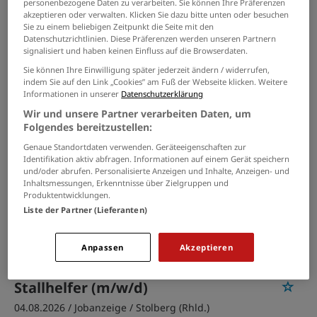
personenbezogene Daten zu verarbeiten. Sie können Ihre Präferenzen
Nebenjobs Jobs in Gangelt
akzeptieren oder verwalten. Klicken Sie dazu bitte unten oder besuchen
Sie zu einem beliebigen Zeitpunkt die Seite mit den
Datenschutzrichtlinien. Diese Präferenzen werden unseren Partnern
PASSENDE JOBS PER E-MAIL
signalisiert und haben keinen Einfluss auf die Browserdaten.
Sie können Ihre Einwilligung später jederzeit ändern / widerrufen,
GRENZEN SIE IHRE SUCHE EIN
indem Sie auf den Link „Cookies” am Fuß der Webseite klicken. Weitere
Informationen in unserer
Datenschutzerklärung
Wir und unsere Partner verarbeiten Daten, um
Folgendes bereitzustellen:
Schreibkraft zur Aushilfe (m/w/d)
Genaue Standortdaten verwenden. Geräteeigenschaften zur
Identifikation aktiv abfragen. Informationen auf einem Gerät speichern
04.08.2026 /
Jobanzeige
/ Aachen
und/oder abrufen. Personalisierte Anzeigen und Inhalte, Anzeigen- und
Inhaltsmessungen, Erkenntnisse über Zielgruppen und
Produktentwicklungen.
Hausmeister/Fahrer (m/w/d)
Liste der Partner (Lieferanten)
28.07.2026 /
Capito&Assenmacher Defense
/
Heinsberg
Anpassen
Akzeptieren
Stallhelfer (m/w/d)
04.08.2026 /
Jobanzeige
/ Stolberg (Rhld.)