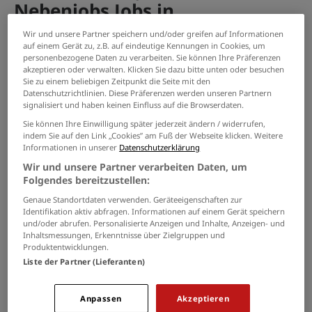
Nebenjobs Jobs in
Herzogenrath
Wir und unsere Partner speichern und/oder greifen auf Informationen
auf einem Gerät zu, z.B. auf eindeutige Kennungen in Cookies, um
personenbezogene Daten zu verarbeiten. Sie können Ihre Präferenzen
PASSENDE JOBS PER E-MAIL
akzeptieren oder verwalten. Klicken Sie dazu bitte unten oder besuchen
Sie zu einem beliebigen Zeitpunkt die Seite mit den
Datenschutzrichtlinien. Diese Präferenzen werden unseren Partnern
GRENZEN SIE IHRE SUCHE EIN
signalisiert und haben keinen Einfluss auf die Browserdaten.
Sie können Ihre Einwilligung später jederzeit ändern / widerrufen,
indem Sie auf den Link „Cookies” am Fuß der Webseite klicken. Weitere
Informationen in unserer
Datenschutzerklärung
Mitarbeiter m/w/d
Wir und unsere Partner verarbeiten Daten, um
Folgendes bereitzustellen:
28.07.2026 /
VSG-Gebäudereinigung
/ Herzogenrath
Genaue Standortdaten verwenden. Geräteeigenschaften zur
Identifikation aktiv abfragen. Informationen auf einem Gerät speichern
Schreibkraft zur Aushilfe (m/w/d)
und/oder abrufen. Personalisierte Anzeigen und Inhalte, Anzeigen- und
Inhaltsmessungen, Erkenntnisse über Zielgruppen und
04.08.2026 /
Jobanzeige
/ Aachen
Produktentwicklungen.
Liste der Partner (Lieferanten)
Spülhilfe (m/w/d)
Anpassen
Akzeptieren
02.08.2026 /
Alte Feuerwache
/ Würselen