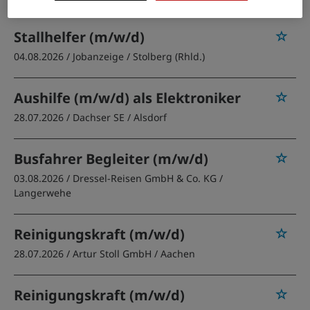
Stallhelfer (m/w/d)
04.08.2026 /
Jobanzeige
/ Stolberg (Rhld.)
Aushilfe (m/w/d) als Elektroniker
28.07.2026 /
Dachser SE
/ Alsdorf
Busfahrer Begleiter (m/w/d)
03.08.2026 /
Dressel-Reisen GmbH & Co. KG
/
Langerwehe
Reinigungskraft (m/w/d)
28.07.2026 /
Artur Stoll GmbH
/ Aachen
Reinigungskraft (m/w/d)