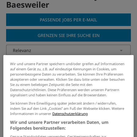
Baesweiler
PASSENDE JOBS PER E-MAIL
GRENZEN SIE IHRE SUCHE EIN
Außendienstmitarbeiter/-in
Wir und unsere Partner speichern und/oder greifen auf Informationen
(m/w/d) im Bereich Sicherheit
auf einem Gerät zu, z.B. auf eindeutige Kennungen in Cookies, um
personenbezogene Daten zu verarbeiten. Sie können Ihre Präferenzen
und Ordnung
akzeptieren oder verwalten. Klicken Sie dazu bitte unten oder besuchen
Sie zu einem beliebigen Zeitpunkt die Seite mit den
12.07.2026 /
Stadt Übach-Palenberg
/ Übach-
Datenschutzrichtlinien. Diese Präferenzen werden unseren Partnern
Palenberg
signalisiert und haben keinen Einfluss auf die Browserdaten.
Sie können Ihre Einwilligung später jederzeit ändern / widerrufen,
indem Sie auf den Link „Cookies” am Fuß der Webseite klicken. Weitere
Schulsekretär*in (w/m/d)
Informationen in unserer
Datenschutzerklärung
Wir und unsere Partner verarbeiten Daten, um
02.08.2026 /
Stadt Erkelenz
/ Erkelenz
Folgendes bereitzustellen:
Genaue Standortdaten verwenden. Geräteeigenschaften zur