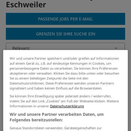
Eschweiler
PASSENDE JOBS PER E-MAIL
GRENZEN SIE IHRE SUCHE EIN
Wir und unsere Partner speichern und/oder greifen auf Informationen
Amtsleitung Baubetriebshof
auf einem Gerät zu, z.B. auf eindeutige Kennungen in Cookies, um
(m/w/d)
personenbezogene Daten zu verarbeiten. Sie können Ihre Präferenzen
akzeptieren oder verwalten. Klicken Sie dazu bitte unten oder besuchen
25.07.2026 /
Stadt Würselen
/ Würselen
Sie zu einem beliebigen Zeitpunkt die Seite mit den
Datenschutzrichtlinien. Diese Präferenzen werden unseren Partnern
signalisiert und haben keinen Einfluss auf die Browserdaten.
Sachbearbeitung (w/m/d)
Sie können Ihre Einwilligung später jederzeit ändern / widerrufen,
Koordination /
indem Sie auf den Link „Cookies” am Fuß der Webseite klicken. Weitere
Fallbearbeitung betriebliches
Informationen in unserer
Datenschutzerklärung
Eingliederungsmanagement
Wir und unsere Partner verarbeiten Daten, um
(BEM)
Folgendes bereitzustellen:
02.08.2026 /
Stadt Erkelenz
/ Erkelenz
Genaue Standortdaten verwenden. Geräteeigenschaften zur