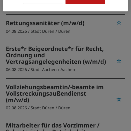
18.07.2026 /
Stadt Würselen
/ Würselen
Rettungssanitäter (m/w/d)
04.08.2026 /
Stadt Düren
/ Düren
Erste*r Beigeordnete*r für Recht,
Ordnung und
Vertragsangelegenheiten (w/m/d)
06.08.2026 /
Stadt Aachen
/ Aachen
Vollziehungsbeamtin/-beamte im
Vollstreckungsaußendienst
(m/w/d)
02.08.2026 /
Stadt Düren
/ Düren
Mitarbeiter für das Vorzimmer /