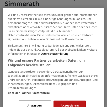
Simmerath
Wir und unsere Partner speichern und/oder greifen auf Informationen
PASSENDE JOBS PER E-MAIL
auf einem Gerät zu, z.B. auf eindeutige Kennungen in Cookies, um
personenbezogene Daten zu verarbeiten. Sie können Ihre Präferenzen
akzeptieren oder verwalten. Klicken Sie dazu bitte unten oder besuchen
GRENZEN SIE IHRE SUCHE EIN
Sie zu einem beliebigen Zeitpunkt die Seite mit den
Datenschutzrichtlinien. Diese Präferenzen werden unseren Partnern
signalisiert und haben keinen Einfluss auf die Browserdaten.
Sie können Ihre Einwilligung später jederzeit ändern / widerrufen,
Amtsleitung Baubetriebshof
indem Sie auf den Link „Cookies” am Fuß der Webseite klicken. Weitere
Informationen in unserer
Datenschutzerklärung
(m/w/d)
Wir und unsere Partner verarbeiten Daten, um
25.07.2026 /
Stadt Würselen
/ Würselen
Folgendes bereitzustellen:
Genaue Standortdaten verwenden. Geräteeigenschaften zur
Allrounder:in (m/w/d)
Identifikation aktiv abfragen. Informationen auf einem Gerät speichern
und/oder abrufen. Personalisierte Anzeigen und Inhalte, Anzeigen- und
Inhaltsmessungen, Erkenntnisse über Zielgruppen und
25.07.2026 /
Stadt Würselen
/ Würselen
Produktentwicklungen.
Liste der Partner (Lieferanten)
Brandmeisteranwärter:in
(w/m/d)
Anpassen
Akzeptieren