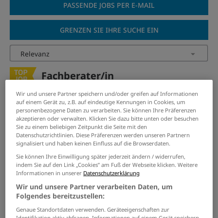
PASSENDE JOBS PER E-MAIL
GRENZEN SIE IHRE SUCHE EIN
Fachberater/in
Kindertagespflege (m/w/d)
Wir und unsere Partner speichern und/oder greifen auf Informationen
21.07.2026 /
Stadt Hückelhoven
/ Hückelhoven
auf einem Gerät zu, z.B. auf eindeutige Kennungen in Cookies, um
personenbezogene Daten zu verarbeiten. Sie können Ihre Präferenzen
akzeptieren oder verwalten. Klicken Sie dazu bitte unten oder besuchen
Ausbildung Gärtner:in
Sie zu einem beliebigen Zeitpunkt die Seite mit den
Datenschutzrichtlinien. Diese Präferenzen werden unseren Partnern
(w/m/d)
signalisiert und haben keinen Einfluss auf die Browserdaten.
18.07.2026 /
Stadt Würselen
/ Würselen
Sie können Ihre Einwilligung später jederzeit ändern / widerrufen,
indem Sie auf den Link „Cookies” am Fuß der Webseite klicken. Weitere
Informationen in unserer
Datenschutzerklärung
Brandmeisteranwärter:in
Wir und unsere Partner verarbeiten Daten, um
(w/m/d)
Folgendes bereitzustellen:
18.07.2026 /
Stadt Würselen
/ Würselen
Genaue Standortdaten verwenden. Geräteeigenschaften zur
Identifikation aktiv abfragen. Informationen auf einem Gerät speichern