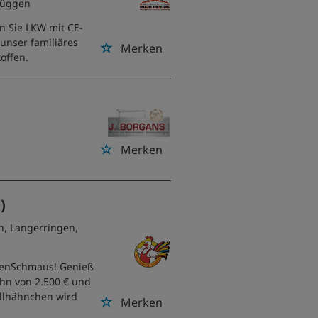
rüggen
n Sie LKW mit CE-
unser familiäres
Merken
offen.
Merken
)
n, Langerringen,
umenSchmaus! Genieß
ohn von 2.500 € und
rillhähnchen wird
Merken