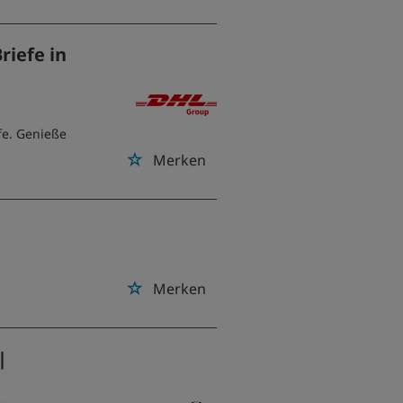
riefe in
fe. Genieße
Merken
Merken
|