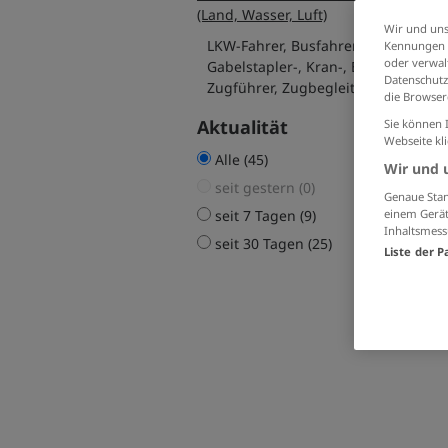
(Land, Wasser, Luft)
Wir und uns
LKW-Fahrer, Busfahre
Kennungen i
oder verwalt
Gabelstapler-, Kran-, Ba
Datenschutz
Zugführer, Zugbegleiter (2)
die Browser
Aktualität
Sie können 
Webseite kl
Alle (45)
Wir und 
seit gestern (0)
Genaue Stan
seit 7 Tagen (9)
einem Gerät
Inhaltsmess
seit 30 Tagen (25)
Liste der P