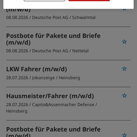
Postbote für Pakete und Briefe
(m/w/d)
08.08.2026 /
Deutsche Post AG
/ Schwalmtal
Postbote für Pakete und Briefe
(m/w/d)
08.08.2026 /
Deutsche Post AG
/ Nettetal
LKW Fahrer (m/w/d)
28.07.2026 /
Jobanzeige
/ Heinsberg
Hausmeister/Fahrer (m/w/d)
28.07.2026 /
Capito&Assenmacher Defense
/
Heinsberg
Postbote für Pakete und Briefe
(m/w/d)