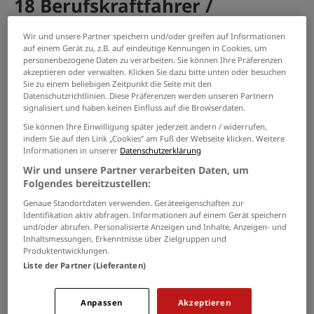
18 Berufskraftfahrer /
Personenbeförderung (Land,
Wir und unsere Partner speichern und/oder greifen auf Informationen
Wasser, Luft) Jobs in Roermond
auf einem Gerät zu, z.B. auf eindeutige Kennungen in Cookies, um
personenbezogene Daten zu verarbeiten. Sie können Ihre Präferenzen
akzeptieren oder verwalten. Klicken Sie dazu bitte unten oder besuchen
PASSENDE JOBS PER E-MAIL
Sie zu einem beliebigen Zeitpunkt die Seite mit den
Datenschutzrichtlinien. Diese Präferenzen werden unseren Partnern
signalisiert und haben keinen Einfluss auf die Browserdaten.
GRENZEN SIE IHRE SUCHE EIN
Sie können Ihre Einwilligung später jederzeit ändern / widerrufen,
indem Sie auf den Link „Cookies” am Fuß der Webseite klicken. Weitere
Informationen in unserer
Datenschutzerklärung
Wir und unsere Partner verarbeiten Daten, um
LKW Fahrer (m/w/d)
Folgendes bereitzustellen:
04.08.2026 /
Jobanzeige
/ Heinsberg
Genaue Standortdaten verwenden. Geräteeigenschaften zur
Identifikation aktiv abfragen. Informationen auf einem Gerät speichern
und/oder abrufen. Personalisierte Anzeigen und Inhalte, Anzeigen- und
Inhaltsmessungen, Erkenntnisse über Zielgruppen und
Postbote für Pakete und Briefe
Produktentwicklungen.
(m/w/d)
Liste der Partner (Lieferanten)
08.08.2026 /
Deutsche Post AG
/ Niederkrüchten
Anpassen
Akzeptieren