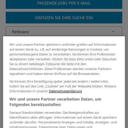
PASSENDE JOBS PER E-MAIL
GRENZEN SIE IHRE SUCHE EIN
Pflegefachassistent / Pflegehelfer
Wir und unsere Partner speichern und/oder greifen auf Informationen
(m/w/d)
auf einem Gerät zu, z.B. auf eindeutige Kennungen in Cookies, um
personenbezogene Daten zu verarbeiten. Sie können Ihre Präferenzen
09.08.2026 /
Pflegeeinrichtung Marienkloster
/
akzeptieren oder verwalten. Klicken Sie dazu bitte unten oder besuchen
Sie zu einem beliebigen Zeitpunkt die Seite mit den
Heinsberg
Datenschutzrichtlinien. Diese Präferenzen werden unseren Partnern
signalisiert und haben keinen Einfluss auf die Browserdaten.
Pflegehelfer (m/w/d)
Sie können Ihre Einwilligung später jederzeit ändern / widerrufen,
indem Sie auf den Link „Cookies” am Fuß der Webseite klicken. Weitere
07.08.2026 /
BRK-Kreisverband München
/ München
Informationen in unserer
Datenschutzerklärung
Wir und unsere Partner verarbeiten Daten, um
Folgendes bereitzustellen:
Pflegehelfer (m|w|d)
Genaue Standortdaten verwenden. Geräteeigenschaften zur
05.08.2026 /
Vitanas GmbH & Co KGaA
/
Identifikation aktiv abfragen. Informationen auf einem Gerät speichern
Engelbrechtsche Wildnis
und/oder abrufen. Personalisierte Anzeigen und Inhalte, Anzeigen- und
Inhaltsmessungen, Erkenntnisse über Zielgruppen und