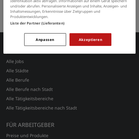
Identifikation aktiv abfragen. Informationen auf einem Gerät speichern
GRENZEN SIE IHRE SUCHE EIN
und/oder abrufen. Personalisierte Anzeigen und Inhalte, Anzeigen- und
Inhaltsmessungen, Erkenntnisse über Zielgruppen und
Produktentwicklungen.
Keine Suchergebnisse gefunden.
Liste der Partner (Lieferanten)
Anpassen
Akzeptieren
JOBSUCHE
Alle Jobs
Alle Städte
Alle Berufe
Alle Berufe nach Stadt
Alle Tätigkeitsbereiche
Alle Tätigkeitsbereiche nach Stadt
FÜR ARBEITGEBER
Preise und Produkte