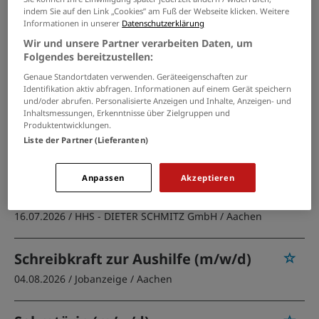
PASSENDE JOBS PER E-MAIL
indem Sie auf den Link „Cookies” am Fuß der Webseite klicken. Weitere
Informationen in unserer
Datenschutzerklärung
Wir und unsere Partner verarbeiten Daten, um
GRENZEN SIE IHRE SUCHE EIN
Folgendes bereitzustellen:
Genaue Standortdaten verwenden. Geräteeigenschaften zur
Identifikation aktiv abfragen. Informationen auf einem Gerät speichern
und/oder abrufen. Personalisierte Anzeigen und Inhalte, Anzeigen- und
Schulsekretär*in (w/m/d)
Inhaltsmessungen, Erkenntnisse über Zielgruppen und
Produktentwicklungen.
02.08.2026 /
Stadt Erkelenz
/ Erkelenz
Liste der Partner (Lieferanten)
Mitarbeiter*in Sekretariat
Anpassen
Akzeptieren
(m/w/d)
16.07.2026 /
HHS - DIETER SCHMITZ GmbH
/ Aachen
Schreibkraft zur Aushilfe (m/w/d)
04.08.2026 /
Jobanzeige
/ Aachen