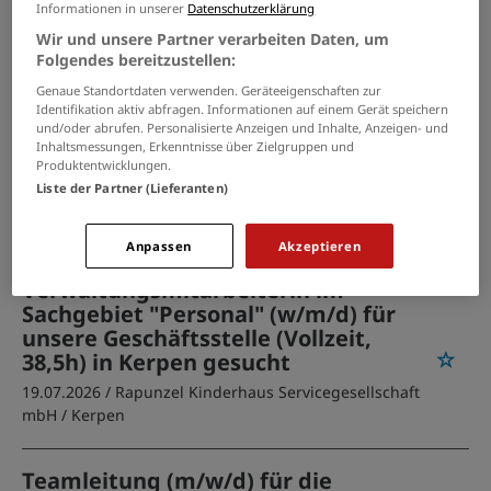
Informationen in unserer
Datenschutzerklärung
Wir und unsere Partner verarbeiten Daten, um
Teamleiter (m/w/d)
Folgendes bereitzustellen:
08.08.2026 /
SportScheck GmbH'
/ Aachen
Genaue Standortdaten verwenden. Geräteeigenschaften zur
Identifikation aktiv abfragen. Informationen auf einem Gerät speichern
und/oder abrufen. Personalisierte Anzeigen und Inhalte, Anzeigen- und
Mitarbeiter für das Vorzimmer /
Inhaltsmessungen, Erkenntnisse über Zielgruppen und
Sekretariat des Betriebsleiters
Produktentwicklungen.
Liste der Partner (Lieferanten)
(m/w/d)
27.07.2026 /
Dürener Service Betrieb
/ Düren
Anpassen
Akzeptieren
Verwaltungsmitarbeiterin im
Sachgebiet "Personal" (w/m/d) für
unsere Geschäftsstelle (Vollzeit,
38,5h) in Kerpen gesucht
19.07.2026 /
Rapunzel Kinderhaus Servicegesellschaft
mbH
/ Kerpen
Teamleitung (m/w/d) für die