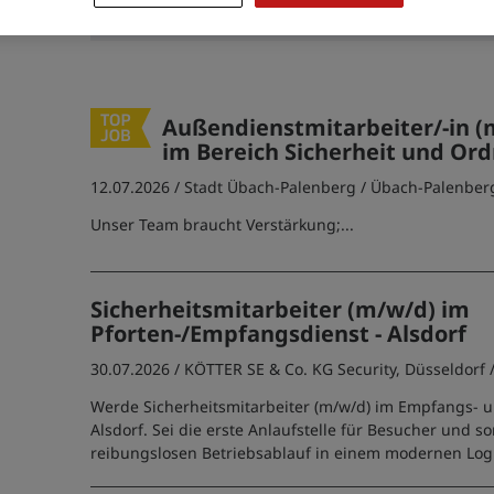
der
Datenschutzinformationen
ein.
Außendienstmitarbeiter/-in (
im Bereich Sicherheit und Or
12.07.2026 /
Stadt Übach-Palenberg
/ Übach-Palenber
Unser Team braucht Verstärkung;...
Sicherheitsmitarbeiter (m/w/d) im
Pforten-/Empfangsdienst - Alsdorf
30.07.2026 /
KÖTTER SE & Co. KG Security, Düsseldorf
Werde Sicherheitsmitarbeiter (m/w/d) im Empfangs- u
Alsdorf. Sei die erste Anlaufstelle für Besucher und s
reibungslosen Betriebsablauf in einem modernen Log