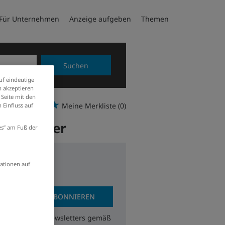
Für Unternehmen
Anzeige aufgeben
Themen
Suchen
uf eindeutige
 akzeptieren
 Seite mit den
Meine Merkliste
(0)
 Einfluss auf
 Eschweiler
ies” am Fuß der
ationen auf
JOBS ABONNIEREN
zum Erhalt des Newsletters gemäß