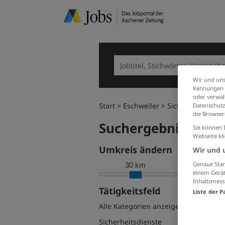
Wir und uns
Kennungen i
oder verwalt
Start
Eschweiler
Sicherheitsdiens
Datenschutz
die Browser
Suchergebnisse filt
Sie können 
Webseite kl
Umkreis ändern
Wir und 
Genaue Stan
30 km
einem Gerät
Inhaltsmess
Tätigkeitsfeld
Liste der P
Alle Kategorien anzeigen
Sicherheitsdienste