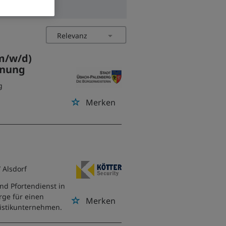
m/w/d)
dnung
g
Merken
/ Alsdorf
nd Pfortendienst in
orge für einen
Merken
istikunternehmen.