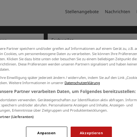
Stellenangebote
Nachrichten
ere Partner speichern und/oder greifen auf Informationen auf einem Gerät zu, z.B. a
n Cookies, um personenbezogene Daten zu verarbeiten. Sie können Ihre Präferenzen
en. Klicken Sie dazu bitte unten oder besuchen Sie zu einem beliebigen Zeitpunkt die
te
richtlinien. Diese Präferenzen werden unseren Partnern signalisiert und haben keinen
daten.
ern
2 Sicherheitsdienste Jobs in
Ihre Einwilligung später jederzeit ändern / widerrufen, indem Sie auf den Link „Cook
icken. Weitere Informationen in unserer
Datenschutzerklärung
unsere Partner verarbeiten Daten, um Folgendes bereitzustellen:
JOBS PER E-MAIL
dortdaten verwenden. Geräteeigenschaften zur Identifikation aktiv abfragen. Inform
Kostenlos und passend zu Ihrer Suche
 speichern und/oder abrufen. Personalisierte Anzeigen und Inhalte, Anzeigen- und
ungen, Erkenntnisse über Zielgruppen und Produktentwicklungen.
artner (Lieferanten)
Ich willige in die Verarbeitung meiner Daten 
Anpassen
Akzeptieren