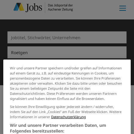
Suchen
Wir und unsere Partner speichern und/oder greifen auf Informationen
auf einem Gerät zu, z.B. auf eindeutige Kennungen in Cookies, um
personenbezogene Daten zu verarbeiten. Sie können Ihre Präferenzen
akzeptieren oder verwalten. Klicken Sie dazu bitte unten oder besuchen
Sie zu einem beliebigen Zeitpunkt die Seite mit den
Datenschutzrichtlinien. Diese Präferenzen werden unseren Partnern
signalisiert und haben keinen Einfluss auf die Browserdaten.
Meine Merkliste
(0)
Start
Roetgen
Sicherheitsdienste
Sie können Ihre Einwilligung später jederzeit ändern / widerrufen,
1 Sicherheitsdienste Job in
indem Sie auf den Link „Cookies” am Fuß der Webseite klicken. Weitere
Informationen in unserer
Datenschutzerklärung
Roetgen
Wir und unsere Partner verarbeiten Daten, um
Folgendes bereitzustellen: