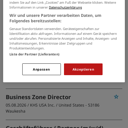
Heinsberg
indem Sie auf den Link „Cookies” am Fuß der Webseite klicken. Weitere
Informationen in unserer
Datenschutzerklärung
Wir und unsere Partner verarbeiten Daten, um
PASSENDE JOBS PER E-MAIL
Folgendes bereitzustellen:
Genaue Standortdaten verwenden. Geräteeigenschaften zur
GRENZEN SIE IHRE SUCHE EIN
Identifikation aktiv abfragen. Informationen auf einem Gerät speichern
und/oder abrufen. Personalisierte Anzeigen und Inhalte, Anzeigen- und
Inhaltsmessungen, Erkenntnisse über Zielgruppen und
Produktentwicklungen.
Liste der Partner (Lieferanten)
Consultant - Cost Engineering
Railway (m/w/d)
Anpassen
Akzeptieren
09.08.2026 /
quo connect management consulting
GmbH''
/ Deutschland
Business Zone Director
05.08.2026 /
KHS USA Inc.
/ United States - 53186
Waukesha