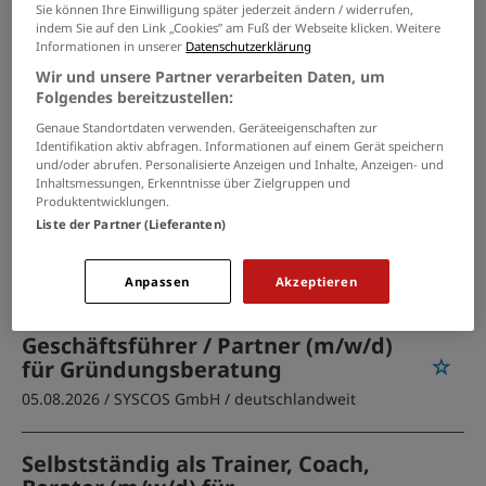
Selfkant
Sie können Ihre Einwilligung später jederzeit ändern / widerrufen,
indem Sie auf den Link „Cookies” am Fuß der Webseite klicken. Weitere
Informationen in unserer
Datenschutzerklärung
PASSENDE JOBS PER E-MAIL
Wir und unsere Partner verarbeiten Daten, um
Folgendes bereitzustellen:
GRENZEN SIE IHRE SUCHE EIN
Genaue Standortdaten verwenden. Geräteeigenschaften zur
Identifikation aktiv abfragen. Informationen auf einem Gerät speichern
und/oder abrufen. Personalisierte Anzeigen und Inhalte, Anzeigen- und
Inhaltsmessungen, Erkenntnisse über Zielgruppen und
Produktentwicklungen.
Business Zone Director
Liste der Partner (Lieferanten)
05.08.2026 /
KHS USA Inc.
/ United States - 53186
Waukesha
Anpassen
Akzeptieren
Geschäftsführer / Partner (m/w/d)
für Gründungsberatung
05.08.2026 /
SYSCOS GmbH
/ deutschlandweit
Selbstständig als Trainer, Coach,