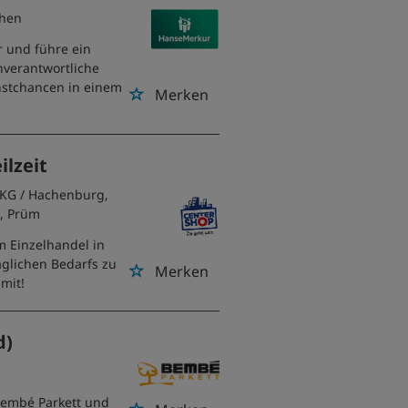
chen
r und führe ein
nverantwortliche
nstchancen in einem
Merken
ilzeit
 KG
/ Hachenburg,
n, Prüm
im Einzelhandel in
äglichen Bedarfs zu
Merken
mit!
d)
 Bembé Parkett und