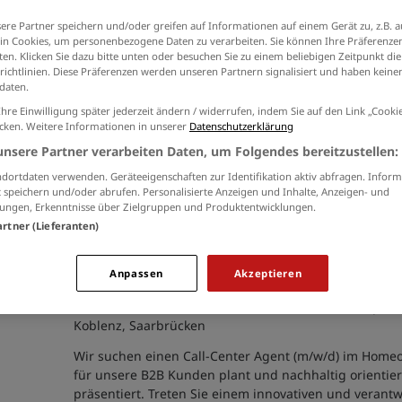
der
Datenschutzinformationen
ein.
Filiale (31)
ere Partner speichern und/oder greifen auf Informationen auf einem Gerät zu, z.B. a
n Cookies, um personenbezogene Daten zu verarbeiten. Sie können Ihre Präferenzen
en. Klicken Sie dazu bitte unten oder besuchen Sie zu einem beliebigen Zeitpunkt die
richtlinien. Diese Präferenzen werden unseren Partnern signalisiert und haben keinen
daten.
Teamleiter (m/w/d)
Ihre Einwilligung später jederzeit ändern / widerrufen, indem Sie auf den Link „Cook
icken. Weitere Informationen in unserer
Datenschutzerklärung
08.08.2026 /
SportScheck GmbH'
/ Aachen
unsere Partner verarbeiten Daten, um Folgendes bereitzustellen:
Werde Teamleiter (m/w/d) in Vollzeit bei SportScheck 
dortdaten verwenden. Geräteeigenschaften zur Identifikation aktiv abfragen. Inform
Begeistere Kunden, führe dein Team und sorge für ein
 speichern und/oder abrufen. Personalisierte Anzeigen und Inhalte, Anzeigen- und
Warenpräsentation. Profitiere von einer offenen Unt
ungen, Erkenntnisse über Zielgruppen und Produktentwicklungen.
attraktiven Benefits!
artner (Lieferanten)
Call-Center Agent (m/w/d) im Homeo
Anpassen
Akzeptieren
07.08.2026 /
MEWA SE & Co. Vertrieb OHG
/ Bottrop, Aa
Koblenz, Saarbrücken
Wir suchen einen Call-Center Agent (m/w/d) im Homeo
für unsere B2B Kunden plant und nachhaltig orientier
präsentiert. Treten Sie einem innovativen und veran