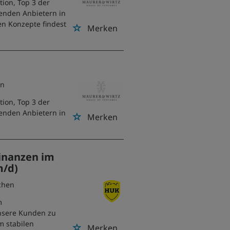
ion, Top 3 der
renden Anbietern in
en Konzepte findest
Merken
en
ion, Top 3 der
renden Anbietern in
Merken
inanzen im
m/d)
chen
m
unsere Kunden zu
m stabilen
Merken