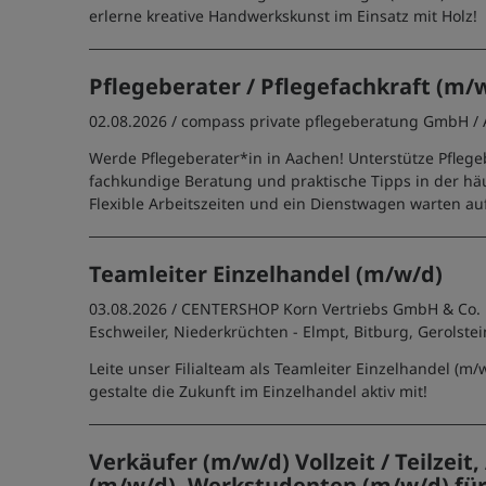
erlerne kreative Handwerkskunst im Einsatz mit Holz!
Pflegeberater / Pflegefachkraft (m/
02.08.2026 /
compass private pflegeberatung GmbH
/
Werde Pflegeberater*in in Aachen! Unterstütze Pfleg
fachkundige Beratung und praktische Tipps in der häu
Flexible Arbeitszeiten und ein Dienstwagen warten auf
Teamleiter Einzelhandel (m/w/d)
03.08.2026 /
CENTERSHOP Korn Vertriebs GmbH & Co.
Eschweiler, Niederkrüchten - Elmpt, Bitburg, Gerolstei
Leite unser Filialteam als Teamleiter Einzelhandel (m/w
gestalte die Zukunft im Einzelhandel aktiv mit!
Verkäufer (m/w/d) Vollzeit / Teilzeit,
(m/w/d), Werkstudenten (m/w/d) für