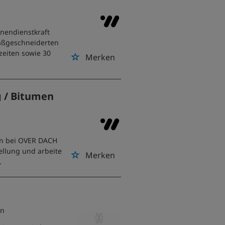
nnendienstkraft
maßgeschneiderten
zeiten sowie 30
Merken
g / Bitumen
en bei OVER DACH
tellung und arbeite
Merken
.
en