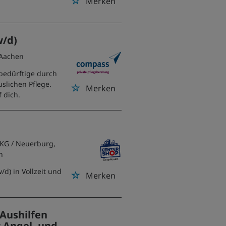
Merken
w/d)
 Aachen
ebedürftige durch
slichen Pflege.
Merken
 dich.
 KG
/ Neuerburg,
n
/d) in Vollzeit und
Merken
 Aushilfen
 Angel- und