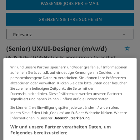
PASSENDE JOBS PER E-MAIL
GRENZEN SIE IHRE SUCHE EIN
(Senior) UX/UI-Designer (m/w/d)
06.08.2026 /
LORENZ Life Sciences Group
/ Frankfurt
am Main
Wir und unsere Partner speichern und/oder greifen auf Informationen
auf einem Gerät zu, z.B. auf eindeutige Kennungen in Cookies, um
personenbezogene Daten zu verarbeiten. Sie können Ihre Präferenzen
verwandte und ähnliche Stellenangebote
akzeptieren oder verwalten. Klicken Sie dazu bitte unten oder besuchen
Sie zu einem beliebigen Zeitpunkt die Seite mit den
Datenschutzrichtlinien. Diese Präferenzen werden unseren Partnern
PHP Symfony Backend Teamlead
signalisiert und haben keinen Einfluss auf die Browserdaten.
& Techlead Webshop (m/w/d)
Sie können Ihre Einwilligung später jederzeit ändern / widerrufen,
indem Sie auf den Link „Cookies” am Fuß der Webseite klicken. Weitere
07.08.2026 /
Hygi.de GmbH & Co. KG
/ Telgte (bei
Informationen in unserer
Datenschutzerklärung
Münster)
Wir und unsere Partner verarbeiten Daten, um
Folgendes bereitzustellen: