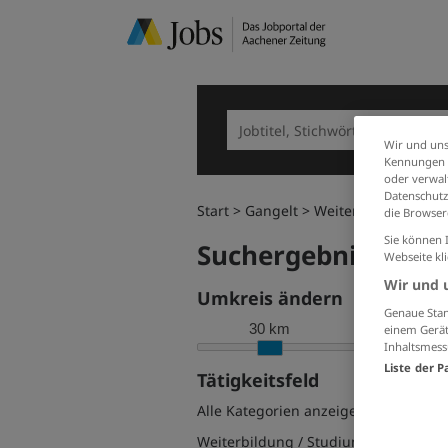
Wir und uns
Kennungen i
oder verwalt
Datenschutz
Start
Gangelt
Weiterbildung / St
die Browser
Sie können 
Suchergebnisse filt
Webseite kl
Wir und 
Umkreis ändern
Genaue Stan
30 km
einem Gerät
Inhaltsmess
Liste der P
Tätigkeitsfeld
Alle Kategorien anzeigen
Weiterbildung / Studium / duale Aus