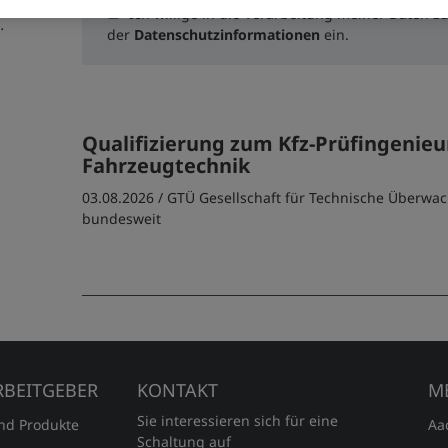
Ich willige in die Verarbeitung meiner Daten 
udiengänge (1)
der
Datenschutzinformationen
ein.
Qualifizierung zum Kfz-Prüfingenieu
Fahrzeugtechnik
03.08.2026 /
GTÜ Gesellschaft für Technische Überw
bundesweit
RBEITGEBER
KONTAKT
M
Sie interessieren sich für eine
und Produkte
Aa
Schaltung auf