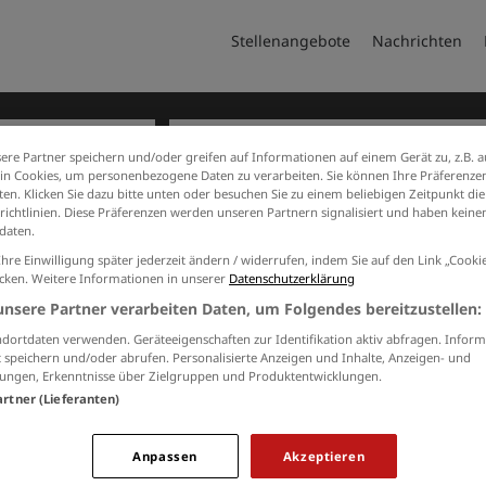
Stellenangebote
Nachrichten
ere Partner speichern und/oder greifen auf Informationen auf einem Gerät zu, z.B. a
n Cookies, um personenbezogene Daten zu verarbeiten. Sie können Ihre Präferenzen
en. Klicken Sie dazu bitte unten oder besuchen Sie zu einem beliebigen Zeitpunkt die
richtlinien. Diese Präferenzen werden unseren Partnern signalisiert und haben keinen
udium / duale Ausbildung
daten.
Ihre Einwilligung später jederzeit ändern / widerrufen, indem Sie auf den Link „Cook
ern
1 Weiterbildung / Studium /
icken. Weitere Informationen in unserer
Datenschutzerklärung
Job in Gangelt
unsere Partner verarbeiten Daten, um Folgendes bereitzustellen:
dortdaten verwenden. Geräteeigenschaften zur Identifikation aktiv abfragen. Inform
 speichern und/oder abrufen. Personalisierte Anzeigen und Inhalte, Anzeigen- und
JOBS PER E-MAIL
ungen, Erkenntnisse über Zielgruppen und Produktentwicklungen.
artner (Lieferanten)
Kostenlos und passend zu Ihrer Suche
Anpassen
Akzeptieren
bildung