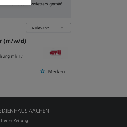
zum Erhalt des Newsletters gemäß
r (m/w/d)
achung mbH
/
Merken
EDIENHAUS AACHEN
chener Zeitung