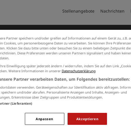
Stellenangebote
Nachrichten
ere Partner speichern und/oder greifen auf Informationen auf einem Gerät zu, z.B. a
n Cookies, um personenbezogene Daten zu verarbeiten. Sie können Ihre Präferenzen
en. Klicken Sie dazu bitte unten oder besuchen Sie zu einem beliebigen Zeitpunkt die
richtlinien. Diese Präferenzen werden unseren Partnern signalisiert und haben keinen
daten.
Ihre Einwilligung später jederzeit ändern / widerrufen, indem Sie auf den Link „Cook
icken. Weitere Informationen in unserer
Datenschutzerklärung
Jobs von Bernhard-Frenke
unsere Partner verarbeiten Daten, um Folgendes bereitzustellen:
Keine Suchergebnisse gefunden.
dortdaten verwenden. Geräteeigenschaften zur Identifikation aktiv abfragen. Inform
 speichern und/oder abrufen. Personalisierte Anzeigen und Inhalte, Anzeigen- und
ungen, Erkenntnisse über Zielgruppen und Produktentwicklungen.
artner (Lieferanten)
RBEITGEBER
KONTAKT
M
Anpassen
Akzeptieren
Sie interessieren sich für eine
und Produkte
Aa
Schaltung auf