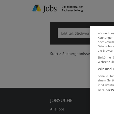
Wir und uns
Kennungen i
oder verwalt
Datenschutz
die Browser
Start
Suchergebnisse
Sie können 
Webseite kl
Wir und 
Genaue Stan
einem Gerät
Inhaltsmess
Liste der P
JOBSUCHE
FÜR A
Alle Jobs
Preise 