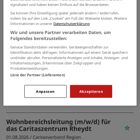
PASSENDE JOBS PER E-MAIL
signalisiert und haben keinen Einfluss auf die Browserdaten.
Sie können Ihre Einwilligung später jederzeit ändern / widerrufen,
GRENZEN SIE IHRE SUCHE EIN
indem Sie auf den Link „Cookies” am Fuß der Webseite klicken. Weitere
Informationen in unserer
Datenschutzerklärung
Wir und unsere Partner verarbeiten Daten, um
Folgendes bereitzustellen:
Pflegefachkraft für unseren
Genaue Standortdaten verwenden. Geräteeigenschaften zur
Palliativ-Pflegedienst (m/w/d)
Identifikation aktiv abfragen. Informationen auf einem Gerät speichern
und/oder abrufen. Personalisierte Anzeigen und Inhalte, Anzeigen- und
05.08.2026 /
Caritasverband Region
Inhaltsmessungen, Erkenntnisse über Zielgruppen und
Produktentwicklungen.
Mönchengladbach e.V.
/ Mönchengladbach
Liste der Partner (Lieferanten)
Pflegefachkraft (w/m/d)
Anpassen
Akzeptieren
05.08.2026 /
Caritasverband Region
Mönchengladbach e.V.
/ Mönchengladbach
Wohnbereichsleitung (m/w/d) für
das Caritaszentrum Rheydt
01.08.2026 /
Caritasverband Region