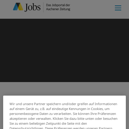
Meine Merkliste
(0)
Start
Suchergebnisse
Wir und unsere Partner speichern und/oder greifen auf Informationen
Jobs von Caritasverband
auf einem Gerät zu, z.B. auf eindeutige Kennungen in Cookies, um
personenbezogene Daten zu verarbeiten. Sie können Ihre Präferenzen
Region Mönchengladbach e.V.
akzeptieren oder verwalten. Klicken Sie dazu bitte unten oder besuchen
Sie zu einem beliebigen Zeitpunkt die Seite mit den
Datenschutzrichtlinien. Diese Präferenzen werden unseren Partnern