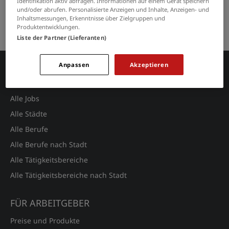
Identifikation aktiv abfragen. Informationen auf einem Gerät speichern
GRENZEN SIE IHRE SUCHE EIN
und/oder abrufen. Personalisierte Anzeigen und Inhalte, Anzeigen- und
Inhaltsmessungen, Erkenntnisse über Zielgruppen und
Keine Suchergebnisse gefunden.
Produktentwicklungen.
Liste der Partner (Lieferanten)
Anpassen
Akzeptieren
JOBSUCHE
Alle Jobs
Alle Städte
Alle Berufe
Alle Berufe nach Stadt
Alle Tätigkeitsbereiche
Alle Tätigkeitsbereiche nach Stadt
FÜR ARBEITGEBER
Preise und Produkte