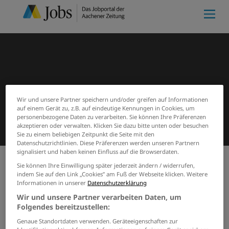
Wir und unsere Partner speichern und/oder greifen auf Informationen
auf einem Gerät zu, z.B. auf eindeutige Kennungen in Cookies, um
personenbezogene Daten zu verarbeiten. Sie können Ihre Präferenzen
akzeptieren oder verwalten. Klicken Sie dazu bitte unten oder besuchen
Sie zu einem beliebigen Zeitpunkt die Seite mit den
Datenschutzrichtlinien. Diese Präferenzen werden unseren Partnern
signalisiert und haben keinen Einfluss auf die Browserdaten.
Sie können Ihre Einwilligung später jederzeit ändern / widerrufen,
indem Sie auf den Link „Cookies” am Fuß der Webseite klicken. Weitere
Meine Merkliste
(0)
Start
Suchergebnisse
Informationen in unserer
Datenschutzerklärung
Jobs von Caritasverband für die
Wir und unsere Partner verarbeiten Daten, um
Region Düren-Jülich e.V.
Folgendes bereitzustellen:
Genaue Standortdaten verwenden. Geräteeigenschaften zur