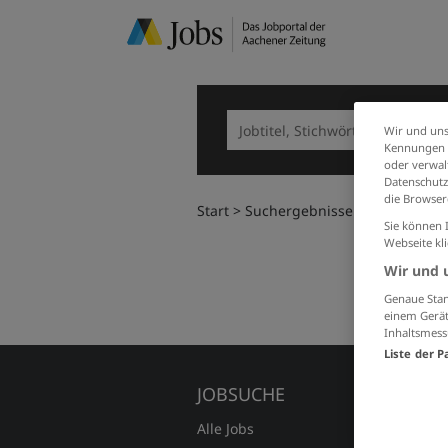
Wir und uns
Kennungen i
oder verwalt
Datenschutz
die Browser
Start
Suchergebnisse
Sie können 
Webseite kl
Wir und 
Genaue Stan
einem Gerät
Inhaltsmess
Liste der P
JOBSUCHE
FÜR A
Alle Jobs
Preise 