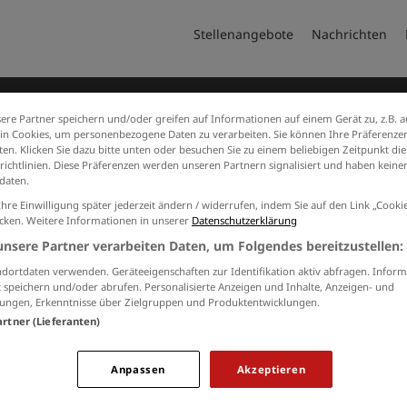
Stellenangebote
Nachrichten
ere Partner speichern und/oder greifen auf Informationen auf einem Gerät zu, z.B. a
n Cookies, um personenbezogene Daten zu verarbeiten. Sie können Ihre Präferenzen
en. Klicken Sie dazu bitte unten oder besuchen Sie zu einem beliebigen Zeitpunkt die
richtlinien. Diese Präferenzen werden unseren Partnern signalisiert und haben keinen
daten.
Ihre Einwilligung später jederzeit ändern / widerrufen, indem Sie auf den Link „Cook
icken. Weitere Informationen in unserer
Datenschutzerklärung
Jobs von DMSFACTORY-Gmb
unsere Partner verarbeiten Daten, um Folgendes bereitzustellen:
Keine Suchergebnisse gefunden.
dortdaten verwenden. Geräteeigenschaften zur Identifikation aktiv abfragen. Inform
 speichern und/oder abrufen. Personalisierte Anzeigen und Inhalte, Anzeigen- und
ungen, Erkenntnisse über Zielgruppen und Produktentwicklungen.
artner (Lieferanten)
RBEITGEBER
KONTAKT
M
Anpassen
Akzeptieren
Sie interessieren sich für eine
und Produkte
Aa
Schaltung auf