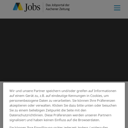
Wir und unsere Partner speichern und/oder greifen auf Informationen
auf einem Gerät zu, z.B. auf eindeutige Kennungen in Cookies, um
Meine Merkliste
(0)
Start
Suchergebnisse
personenbezogene Daten zu verarbeiten. Sie können Ihre Präferenzen
akzeptieren oder verwalten. Klicken Sie dazu bitte unten oder besuchen
Jobs von GIMA GmbH & Co. KG
Sie zu einem beliebigen Zeitpunkt die Seite mit den
Datenschutzrichtlinien. Diese Präferenzen werden unseren Partnern
signalisiert und haben keinen Einfluss auf die Browserdaten.
PASSENDE JOBS PER E-MAIL
Sie können Ihre Einwilligung später jederzeit ändern / widerrufen,