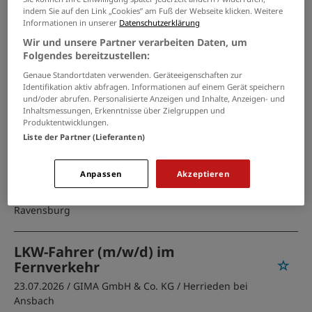
indem Sie auf den Link „Cookies” am Fuß der Webseite klicken. Weitere
GRENZEN SIE IHRE SUCHE EIN
Informationen in unserer
Datenschutzerklärung
Wir und unsere Partner verarbeiten Daten, um
Folgendes bereitzustellen:
Genaue Standortdaten verwenden. Geräteeigenschaften zur
Allrounder (m/w/d) im
Identifikation aktiv abfragen. Informationen auf einem Gerät speichern
Vertriebsinnendienst und Lager
und/oder abrufen. Personalisierte Anzeigen und Inhalte, Anzeigen- und
Inhaltsmessungen, Erkenntnisse über Zielgruppen und
27.07.2026 /
GIMA GmbH & Co. KG
/ Fellbach bei
Produktentwicklungen.
Stuttgart
Liste der Partner (Lieferanten)
Aushilfe (m/w/d) im Lager
Anpassen
Akzeptieren
26.07.2026 /
GIMA GmbH & Co. KG
/ Kißlegg bei
Ravensburg
LKW-Fahrer (m/w/d) im
Fernverkehr
23.07.2026 /
GIMA GmbH & Co. KG
/ Herrieden bei
Ansbach