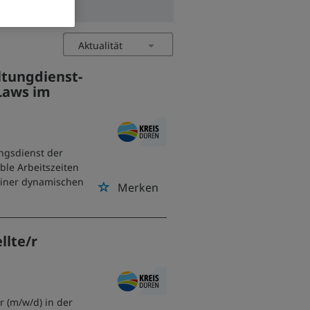
tungdienst-
Laws im
ngsdienst der
ble Arbeitszeiten
einer dynamischen
Merken
llte/r
r (m/w/d) in der