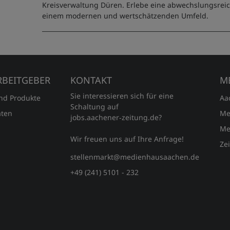
Kreisverwaltung Düren. Erlebe eine abwechslungsrei
einem modernen und wertschätzenden Umfeld.
RBEITGEBER
KONTAKT
M
Sie interessieren sich für eine
und Produkte
Aa
Schaltung auf
ten
Me
jobs.aachener‑zeitung.de?
Me
Wir freuen uns auf Ihre Anfrage!
Ze
stellenmarkt@medienhausaachen.de
+49 (241) 5101 - 232