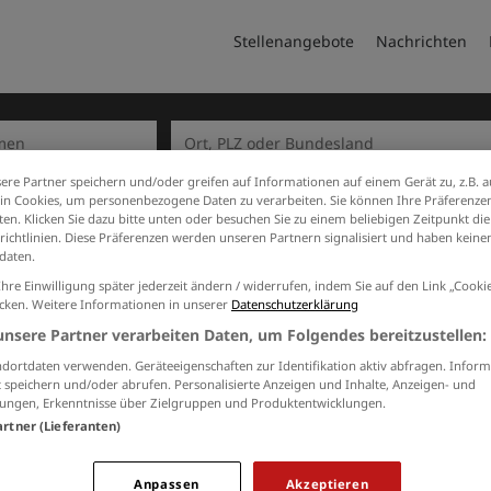
Stellenangebote
Nachrichten
ere Partner speichern und/oder greifen auf Informationen auf einem Gerät zu, z.B. a
n Cookies, um personenbezogene Daten zu verarbeiten. Sie können Ihre Präferenzen
en. Klicken Sie dazu bitte unten oder besuchen Sie zu einem beliebigen Zeitpunkt die
richtlinien. Diese Präferenzen werden unseren Partnern signalisiert und haben keinen
daten.
ern
Jobs von Kreisverwaltung-D
Ihre Einwilligung später jederzeit ändern / widerrufen, indem Sie auf den Link „Cook
icken. Weitere Informationen in unserer
Datenschutzerklärung
unsere Partner verarbeiten Daten, um Folgendes bereitzustellen:
JOBS PER E-MAIL
dortdaten verwenden. Geräteeigenschaften zur Identifikation aktiv abfragen. Inform
Kostenlos und passend zu Ihrer Suche
 speichern und/oder abrufen. Personalisierte Anzeigen und Inhalte, Anzeigen- und
ungen, Erkenntnisse über Zielgruppen und Produktentwicklungen.
artner (Lieferanten)
Ich willige in die Verarbeitung meiner Daten 
Anpassen
Akzeptieren