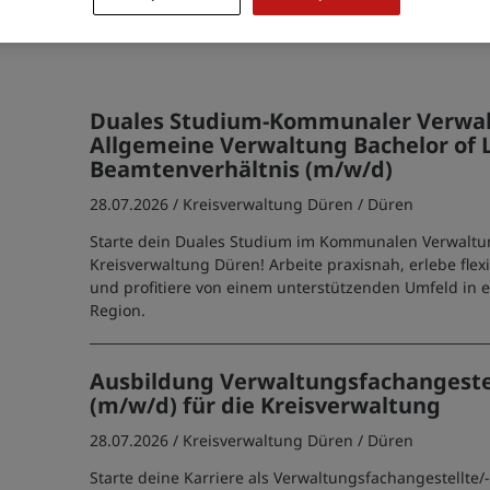
der
Datenschutzinformationen
ein.
Duales Studium-Kommunaler Verwal
Allgemeine Verwaltung Bachelor of 
Beamtenverhältnis (m/w/d)
28.07.2026 /
Kreisverwaltung Düren
/ Düren
Starte dein Duales Studium im Kommunalen Verwaltu
Kreisverwaltung Düren! Arbeite praxisnah, erlebe flexi
und profitiere von einem unterstützenden Umfeld in 
Region.
Ausbildung Verwaltungsfachangeste
(m/w/d) für die Kreisverwaltung
28.07.2026 /
Kreisverwaltung Düren
/ Düren
Starte deine Karriere als Verwaltungsfachangestellte/-